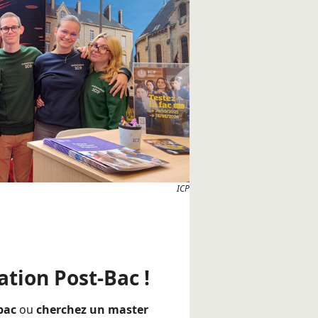
ICP
ation Post-Bac !
-bac
ou
cherchez un master