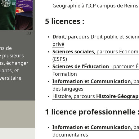
Géographie à l'ICP campus de Reims
5 licences :
ICP
Droit,
parcours Droit public et Scien
privé
ms de
Sciences sociales
, parcours Économie
e plusieurs
(ESPS)
ns, échanger
Sciences de l’Éducation
- parcours 
iants, et
Formation
ersitaire.
Information et Communication
, p
des langages
Histoire, parcours
Histoire-Géograp
1 licence professionnelle 
Information et Communication
, p
documentaires