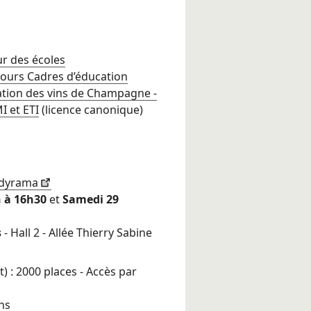
r des écoles
cours Cadres d’éducation
sation des vins de Champagne -
 et ETI
(licence canonique)
tudyrama
h à 16h30
et
Samedi 29
s
- Hall 2 - Allée Thierry Sabine
t) : 2000 places - Accès par
ns