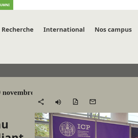
LUMNI
Recherche
International
Nos campus
9 novembre
Version
Envoyer
Partager
PDF
par
mail
au
iant