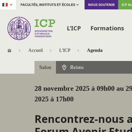
|
NOUS SOUTENIR
ICP A
FACULTÉS, INSTITUTS ET ÉCOLES
L'ICP
Formations
Accueil
L'ICP
Agenda
Salon
Reims
28 novembre 2025 à 09h00 au 2
2025 à 17h00
Rencontrez-nous 
Forum Avenir Etud