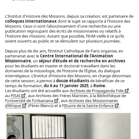
L'Institut d'Histoire des Missions, depuis sa création, est partenaire de
colloques internationaux
dont le sujet se rapporte à l'histoire des
Missions. Ceux-ci sont l'aboutissement d'une recherche ou une
publication regroupant des écrits de missionnaires ou relatifs à
l'histoire des missions. Autant que possible, l’IHM veille à ce qu’ils
soient ouverts au public et se déroulent sur plusieurs journées.
Depuis plus de dix ans, l’Institut Catholique de Paris organise, en
partenariat avec le
Centre International de l’Animation
Missionnaire
, un
séjour d’étude et de recherche en archives
pour les étudiants en master et doctorat travaillant dans les
domaines de la missiologie, de l’histoire de l’Église, du dialogue
interreligieux. L’Institut d’Histoire des Missions, en charge désormais
de cette session, a permis à
douze étudiants
de bénéficier de ce
temps de formation,
du 6 au 11 janvier 2025
, à
Rome
.
Les étudiants ont été accueillis aux
Archives de Propaganda Fide
,
au
PISAI
, aux Archives des Frères Maristes, à la Bibliothèque de
l’
Université de l’Urbaniana
, aux
Archives des Missionnaires
d’Afrique
(Pères Blancs) et à l’
Œuvre de la Sainte-Enfance
.