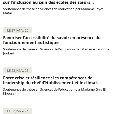
sur l’inclusion au sein des écoles des sœurs
catholiques Chouérites au Liban – Ceux qui chantent
Soutenance de thèse en Sciences de l’éducation par Madame Joyce
prient deux fois
Matar
LE 27 JANV. 25
Favoriser l’accessibilité du savoir en présence du
fonctionnement autistique
Soutenance de thèse en Sciences de l'éducation par Madame Sandrine
Joubert
LE 23 JANV. 25
Entre crise et résilience : les compétences de
leadership du chef d’établissement et le climat
scolaire favorable à l’éducation inclusive dans quatre
Soutenance de thèse en Sciences de l’éducation par Madame Ghia El
établissements scolaires libanais
Khoury
LE 22 JANV. 25