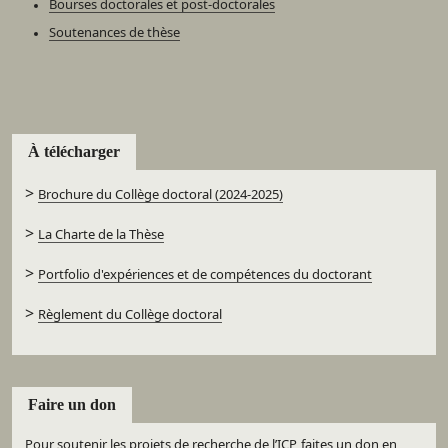
Bourses doctorales et post-doctorales
Soutenances de thèse
À télécharger
>
Brochure du Collège doctoral (2024-2025)
>
La Charte de la Thèse
>
Portfolio d'expériences et de compétences du doctorant
>
Règlement du Collège doctoral
Faire un don
Pour soutenir les projets de recherche de l’ICP, faites un don en