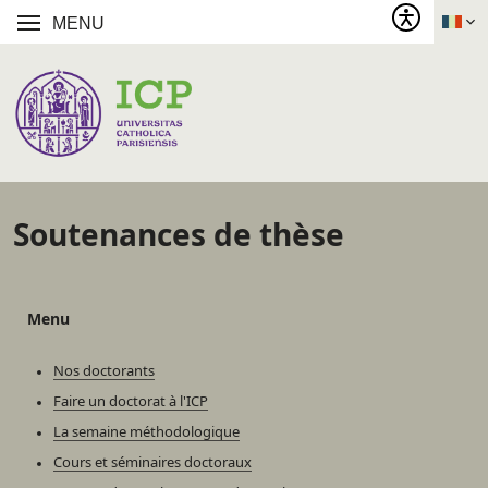
MENU
Soutenances de thèse
Menu
Nos doctorants
Faire un doctorat à l'ICP
La semaine méthodologique
Cours et séminaires doctoraux