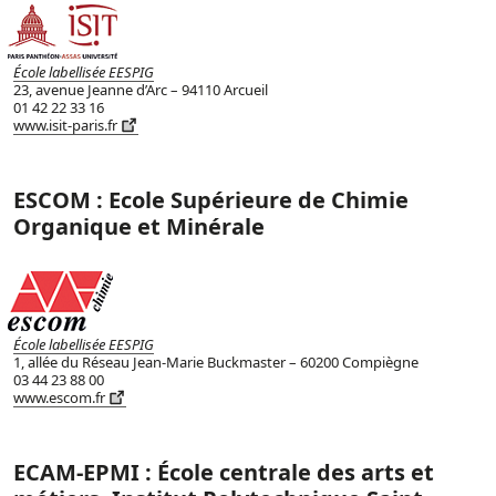
École labellisée EESPIG
23, avenue Jeanne d’Arc – 94110 Arcueil
01 42 22 33 16
www.isit-paris.fr
ESCOM : Ecole Supérieure de Chimie
Organique et Minérale
École labellisée EESPIG
1, allée du Réseau Jean-Marie Buckmaster – 60200 Compiègne
03 44 23 88 00
www.escom.fr
ECAM-EPMI : École centrale des arts et