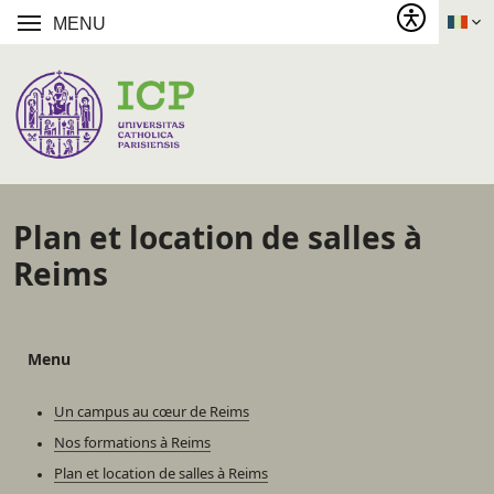
MENU
Plan et location de salles à
Reims
Menu
Un campus au cœur de Reims
Nos formations à Reims
Plan et location de salles à Reims