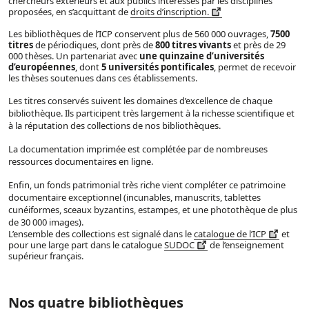
chercheurs extérieurs et aux publics intéressés par les disciplines
proposées, en s’acquittant de
droits d’inscription.
Les bibliothèques de l’ICP conservent plus de 560 000 ouvrages,
7500
titres
de périodiques, dont près de
800 titres vivants
et près de 29
000 thèses. Un partenariat avec
une quinzaine d’universités
d’européennes
, dont
5 universités pontificales
, permet de recevoir
les thèses soutenues dans ces établissements.
Les titres conservés suivent les domaines d’excellence de chaque
bibliothèque. Ils participent très largement à la richesse scientifique et
à la réputation des collections de nos bibliothèques.
La documentation imprimée est complétée par de nombreuses
ressources documentaires en ligne.
Enfin, un fonds patrimonial très riche vient compléter ce patrimoine
documentaire exceptionnel (incunables, manuscrits, tablettes
cunéiformes, sceaux byzantins, estampes, et une photothèque de plus
de 30 000 images).
L’ensemble des collections est signalé dans le
catalogue de l’ICP
et
pour une large part dans le catalogue
SUDOC
de l’enseignement
supérieur français.
Nos quatre bibliothèques