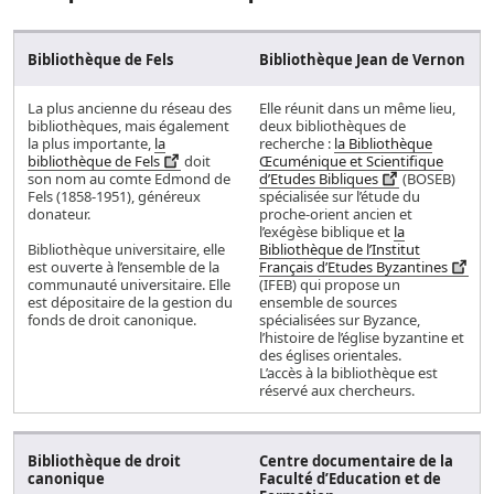
Bibliothèque de Fels
Bibliothèque Jean de Vernon
La plus ancienne du réseau des
Elle réunit dans un même lieu,
bibliothèques, mais également
deux bibliothèques de
la plus importante,
la
recherche :
la Bibliothèque
bibliothèque de Fels
doit
Œcuménique et Scientifique
son nom au comte Edmond de
d’Etudes Bibliques
(BOSEB)
Fels (1858-1951), généreux
spécialisée sur l’étude du
donateur.
proche-orient ancien et
l’exégèse biblique et
la
Bibliothèque universitaire, elle
Bibliothèque de l’Institut
est ouverte à l’ensemble de la
Français d’Etudes Byzantines
communauté universitaire. Elle
(IFEB) qui propose un
est dépositaire de la gestion du
ensemble de sources
fonds de droit canonique.
spécialisées sur Byzance,
l’histoire de l’église byzantine et
des églises orientales.
L’accès à la bibliothèque est
réservé aux chercheurs.
Bibliothèque de droit
Centre documentaire de la
canonique
Faculté d’Education et de