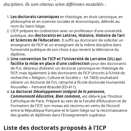
disciplines. Ils sont obtenus selon différentes modalités :
Les doctorats canoniques
en théologie, en droit canonique, en
philosophie et en sciences sociales et économiques, délivrés au
nom du Saint-Siège.
L’ICP prépare en codirection avec un professeur d’une université
publique, des
doctorants en Lettres, Histoire, Histoire de l’art
et Sciences de l’éducation.
Il suffit au doctorant de solliciter un
enseignant de l’ICP et un enseignant de la même discipline dans
l’université publique de son choix à qui revient la délivrance du
diplôme.
Une convention lie l’ICP et l’Université de Lorraine (UL) qui
facilite la mise en place d’une codirection
pour des doctorants
de l’UL désireux d’obtenir un doctorat canonique en théologie de
l’ICP, mais également à des doctorants de l’ICP (inscrits à l’Unité de
recherche « Religion, Culture et Société » - EA 7403) souhaitant
obtenir un doctorat de l’UL rattaché à l’Ecole doctorale Humanités
Nouvelles – Fernand-Braudel (ED 411).
Le doctorat
Développement intégral de la personne,
Communauté éducative, Bien commun
,
est délivré par l'Institut
Catholique de Paris. Préparé au sein de la Faculté d’Éducation et de
Formation de l'ICP, son niveau est reconnu en vertu de l'Accord
entre la République française et le Saint-Siège sur la reconnaissance
des grades et diplômes dans l'Enseignement supérieur.
Liste des doctorats proposés à l'ICP