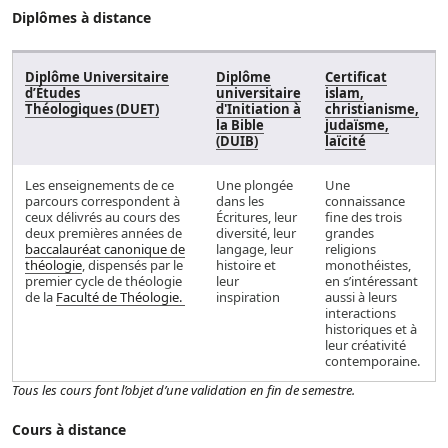
Diplômes à distance
Diplôme Universitaire
Diplôme
Certificat
d’Études
universitaire
islam,
Théologiques (DUET)
d'Initiation à
christianisme,
la Bible
judaïsme,
(DUIB)
laïcité
Les enseignements de ce
Une plongée
Une
parcours correspondent à
dans les
connaissance
ceux délivrés au cours des
Écritures, leur
fine des trois
deux premières années de
diversité, leur
grandes
baccalauréat canonique de
langage, leur
religions
théologie
, dispensés par le
histoire et
monothéistes,
premier cycle de théologie
leur
en s’intéressant
de la
Faculté de Théologie.
inspiration
aussi à leurs
interactions
historiques et à
leur créativité
contemporaine.
Tous les cours font l’objet d’une validation en fin de semestre.
Cours à distance