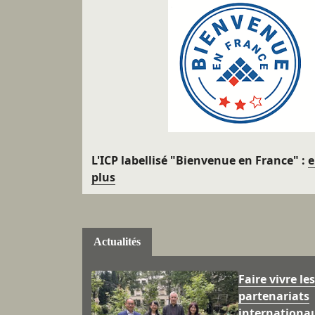
L'ICP labellisé "Bienvenue en France" :
e
plus
Actualités
Faire vivre les
partenariats
internationau