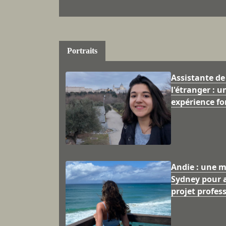
Portraits
Assistante de
l'étranger : u
expérience fo
Andie : une m
Sydney pour a
projet profes