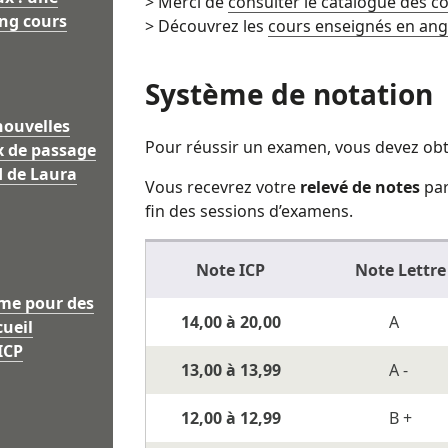
> Merci de
consulter le catalogue des co
ng cours
> Découvrez les
cours enseignés en ang
Système de notation
nouvelles
Pour réussir un examen, vous devez ob
ix de passage
d de Laura
Vous recevrez votre
relevé de notes
par
fin des sessions d’examens.
Note ICP
Note Lettre
me pour des
14,00 à 20,00
A
cueil
’ICP
13,00 à 13,99
A -
12,00 à 12,99
B +