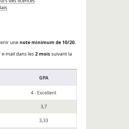
urs des licences
lais
tenir une
note minimum de 10/20
.
 e-mail dans les
2 mois
suivant la
GPA
4 - Excellent
3,7
3,33