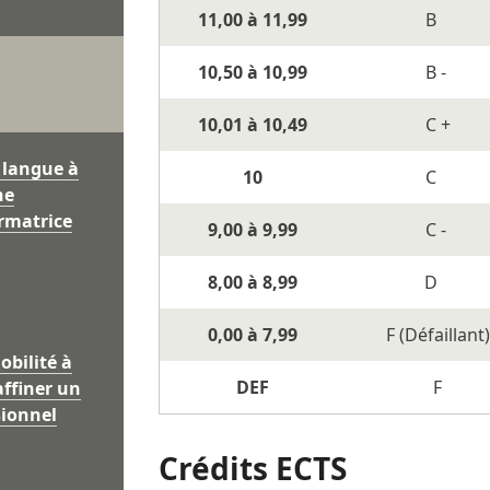
11,00 à 11,99
B
10,50 à 10,99
B -
10,01 à 10,49
C +
 langue à
10
C
ne
rmatrice
9,00 à 9,99
C -
8,00 à 8,99
D
0,00 à 7,99
F (Défaillant)
obilité à
DEF
F
ffiner un
sionnel
Crédits ECTS