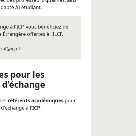
apté à l'étudiant.
ge à l'ICP, vous bénéficiez de
Étrangère offertes à l'ILCF.
nal@icp.fr
s pour les
é d'échange
 des
référents académiques
pour
 d'échange à l'
ICP
: