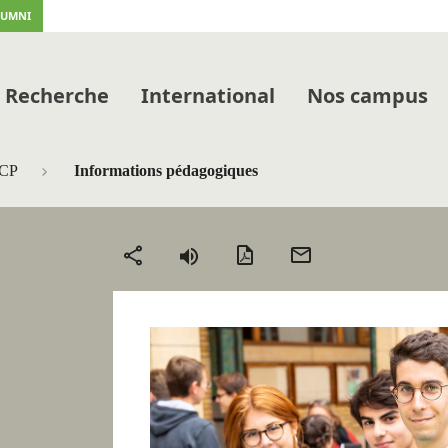
LUMNI
Recherche
International
Nos campus
ICP
Informations pédagogiques
Version
Envoyer
Partager
PDF
par
mail