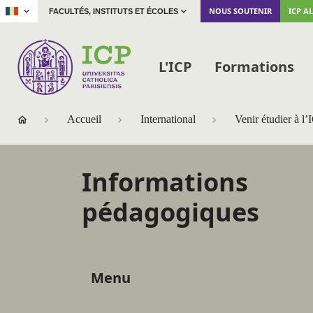
|
NOUS SOUTENIR
ICP A
FACULTÉS, INSTITUTS ET ÉCOLES
L'ICP
Formations
Accueil
International
Venir étudier à l’
Informations
pédagogiques
Menu