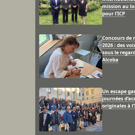
mission au lo
pour l’ICP
Concours de 
2026 : des vo
sous le regar
Alcoba
Un escape ga
journées d’ac
originales à l