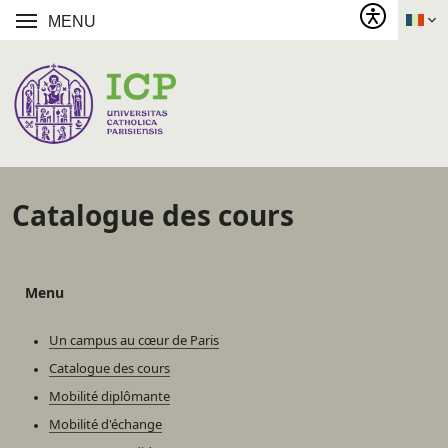
MENU
Catalogue des cours
Menu
Un campus au cœur de Paris
Catalogue des cours
Mobilité diplômante
Mobilité d'échange