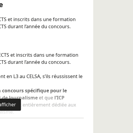
e
la culture générale des étudiants et
re à l'épreuve en temps limité. Les
CTS et inscrits dans une formation
a spécialité.
CTS durant l’année du concours.
 l'objet d'un travail collectif et
 ECTS et inscrits dans une formation
aux candidats
à la Licence de
CTS durant l’année du concours.
se pas aux candidats au Master
t en L3 au CELSA, s’ils réussissent le
 concours spécifique pour le
r de Journalisme
et que
l’ICP
afficher
s plein et entièrement dédiée aux
lisme.
diants de suivre en parallèle leur
cence.