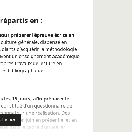
ICP et d’autres universités
soit la discipline étudiée.
épartis en :
levé de notes du baccalauréat,
1 et 2 de licence) + questionnaire de
ur préparer l’épreuve écrite en
 culture générale, dispensé en
udiants d’acquérir la méthodologie
.
eçoivent un enseignement académique
la fiche formation en cliquant sur le
ropres travaux de lecture en
ces bibliographiques.
:
-même les démarches d'inscription aux
s les 15 jours, afin préparer le
st constitué d’un questionnaire de
ments lors des concours doivent
sonnel sur une réalisation. Des
s épreuves afin de connaître les
afficher
 mai et en juin en présentiel et en
scriptions.
lles dans le cadre d’un atelier