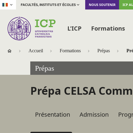
|
NOUS SOUTENIR
ICP A
FACULTÉS, INSTITUTS ET ÉCOLES
L'ICP
Formations
Accueil
Formations
Prépas
Pré
Prépas
Prépa CELSA Comm
Accéder
Présentation
Admission
Prog
aux