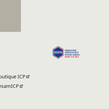
outique ICP
esamICP
ormation.icp.fr (elearning)