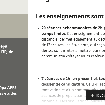
Prépa accessible aux étudiants de l’
parisiennes ou rémoises, quelle que 
Inscription à la Prépa :
Les enseignements sont r
Sélection sur dossier universitaire (re
Lieux
attestation de résultats des semestres 
20 séances hebdomadaires de 2h po
motivation et de réflexion.
temps limité
. Cet enseignement de
Paris, Reims
distanciel permet également aux ét
Les dossiers sont en ligne courant avril
de l’épreuve. Les étudiants, qui r
répa
Dépôt des candidature directement sur 
dense, sont invités à mettre leurs p
l'IPJ de
bouton "Postuler".
commun afin d’étayer leurs référen
Inscription au concours 
Chaque candidat est tenu de faire lui
7 séances de 2h, en présentiel, tou
concours du CELSA.
dossier de candidature
. Celui-ci e
répa APES
Les étudiants ayant besoin d'aménage
motivation et d’un commentaire per
es études
s'informer auprès de l'organisateur de
Tout 
séances de préparation aux oraux en
de
démarches à réaliser au moment des in
distanciel. Des simulations individue
détails