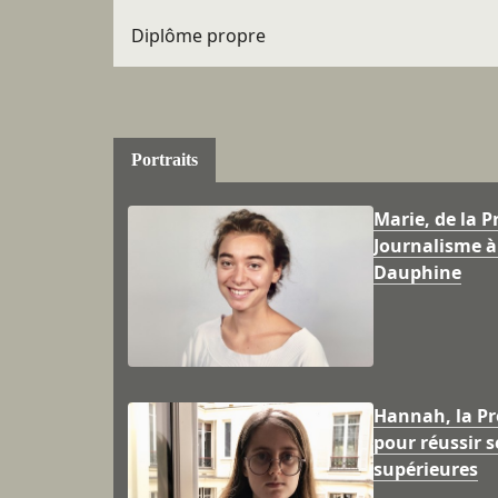
Diplôme propre
Portraits
Marie, de la P
Journalisme à 
Dauphine
Hannah, la P
pour réussir s
supérieures