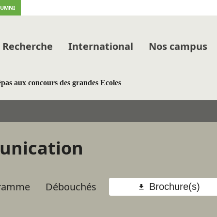
LUMNI
Recherche
International
Nos campus
pas aux concours des grandes Ecoles
unication
ramme
Débouchés
Brochure(s)
Call to
actions