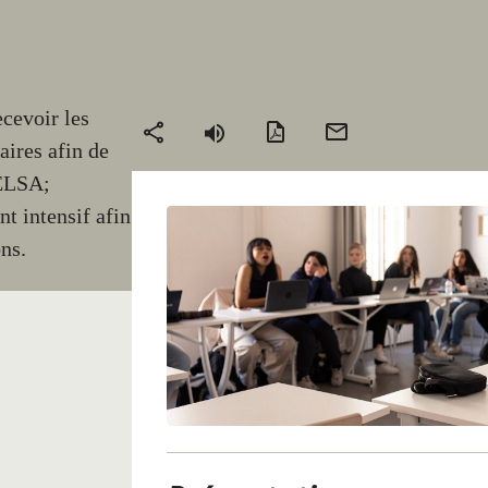
cevoir les
Version
Envoyer
Partager
aires afin de
PDF
par
CELSA;
mail
t intensif afin
ns.