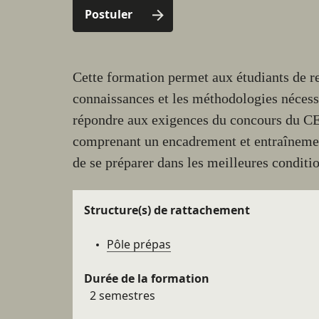
sections
Postuler
de la
fiche
Résumé
Cette formation permet aux étudiants de re
connaissances et les méthodologies nécess
répondre aux exigences du concours du 
comprenant un encadrement et entraînemen
de se préparer dans les meilleures conditio
Détails
Structure(s) de rattachement
Pôle prépas
Durée de la formation
2 semestres