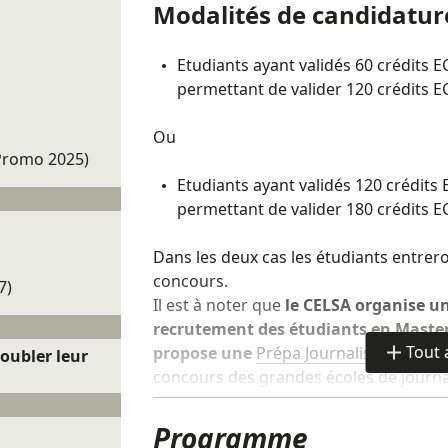
Modalités de candidatur
La Préparation s'attache à développer, 
permet d'acquérir la méthodologie prop
Etudiants ayant validés 60 crédits E
étudiants sont guidés dans le choix de l
permettant de valider 120 crédits E
La préparation aux oraux d'admission fait
Ou
individuel.
(Promo 2025)
Etudiants ayant validés 120 crédits
Cette préparation s'adresse exclusivement
permettant de valider 180 crédits E
communication du CELSA
.
Elle ne s'adres
journalisme.
Dans les deux cas les étudiants entreron
concours.
7)
Il est à noter que
le CELSA organise un
Spécificités
recrutement des étudiants en Maste
Les +
Tout 
propose une
Prépa Journalisme
à temp
oubler leur
de
concours des grandes écoles de journa
détails
Les cours du soir permettent aux étu
Programme
deuxième ou troisième année de Li
Modalités d'inscription