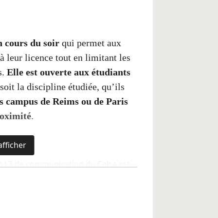
 cours du soir
qui permet aux
à leur licence tout en limitant les
s.
Elle est ouverte aux étudiants
soit la discipline étudiée, qu’ils
es campus de Reims ou de Paris
roximité
.
afficher
n L3 de communication du Celsa est
ts peuvent ainsi suivre parallèlement
Paris sur le campus de Reims ou sur le
une autre université rémoise ou