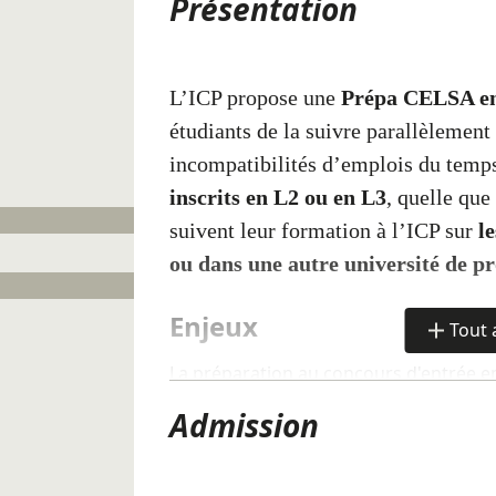
Présentation
L’ICP propose une
Prépa CELSA en
étudiants de la suivre parallèlement 
incompatibilités d’emplois du temp
inscrits en L2 ou en L3
, quelle que 
suivent leur formation à l’ICP sur
l
ou dans une autre université de p
Enjeux
Tout 
de
détails
La préparation au concours d'entrée e
organisée en cours du soir. Les étudian
Admission
leur Licence à l'Institut Catholique de 
campus de Paris mais également dans 
parisienne.