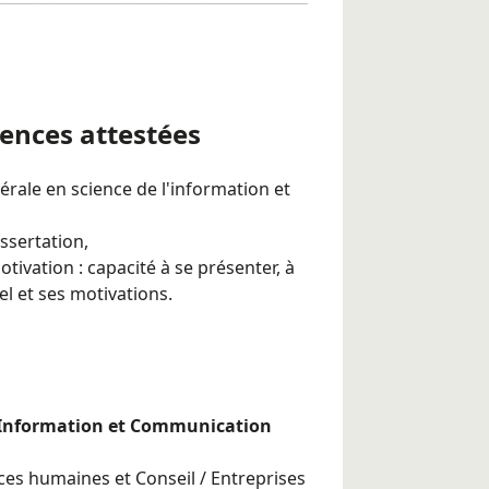
d’expérimenter des situations
éparer à un grand nombre de
tences attestées
medi, en distanciel
, permettent un
érale en science de l'information et
rite avec des sujets qui tiennent
rès la réforme. Les étudiants
ssertation,
’épreuve.
ivation : capacité à se présenter, à
l et ses motivations.
en Information et Communication
es humaines et Conseil / Entreprises