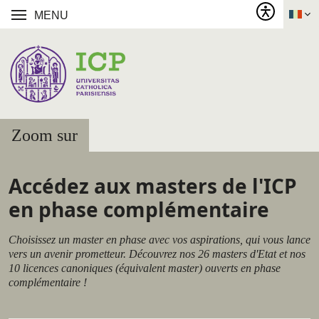
MENU
Zoom sur
Accédez aux masters de l'ICP
en phase complémentaire
Choisissez un master en phase avec vos aspirations, qui vous lance
vers un avenir prometteur. Découvrez nos 26 masters d'Etat et nos
10 licences canoniques (équivalent master) ouverts en phase
complémentaire !