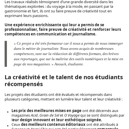
Les travaux réalisés témoignent d’une grande diversité dans les
thématiques explorées : du voyage à la mode, en passant par la
gastronomie et l’art, ils ont su faire preuve de créativité tout en
exprimant leurs passions.
Une expérience enrichissante qui leur a permis de se
professionnaliser, faire preuve de créativité et renforcer leurs
compétences en communication et journalisme.
« Ce projet a été très formateur car il nous a permis de nous immerger
dans le métier de journaliste. Nous avons acquis de nombreuses
compétences, tant sur la rédaction de différents formats, des brèves
aux reportages, que sur la maîtrise des outils numériques et la mise en
page de nos magazines. » Anouck, étudiante.
La créativité et le talent de nos étudiants
récompensés
Les projets des étudiants ont été évalués et récompensés dans
plusieurs catégories, mettant en lumière leur talent et leur créativité :
Les prix des meilleures mises en page
ont été décernés aux
magazines
Acid
,
Grain de Sel
et
O Voyage
qui se sont distingués par
l
eur design innovant et leur esthétique soignée.
Ceux
des meilleurs contenus éditoriaux
ont été attribués à
Syncope
et
Anar' Chic
qui ont été particulièrement
remarqués