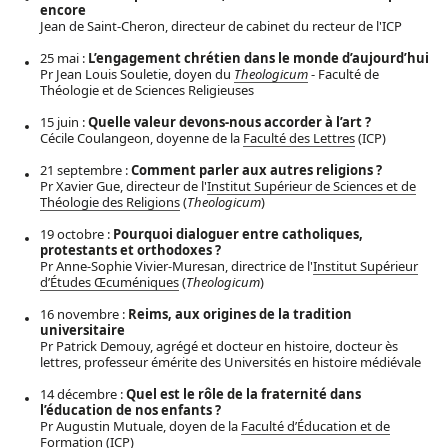
encore
Jean de Saint-Cheron, directeur de cabinet du recteur de l'ICP
25 mai :
L’engagement chrétien dans le monde d’aujourd’hui
Pr Jean Louis Souletie, doyen du
Theologicum
- Faculté de
Théologie et de Sciences Religieuses
15 juin :
Quelle valeur devons-nous accorder à l’art ?
Cécile Coulangeon, doyenne de la
Faculté des Lettres
(ICP)
21 septembre :
Comment parler aux autres religions ?
Pr Xavier Gue, directeur de l'
Institut Supérieur de Sciences et de
Théologie des Religions
(
Theologicum
)
19 octobre :
Pourquoi dialoguer entre catholiques,
protestants et orthodoxes ?
Pr Anne-Sophie Vivier-Muresan, directrice de l'
Institut Supérieur
d’Études Œcuméniques
(
Theologicum
)
16 novembre :
Reims, aux origines de la tradition
universitaire
Pr Patrick Demouy, agrégé et docteur en histoire, docteur ès
lettres, professeur émérite des Universités en histoire médiévale
14 décembre :
Quel est le rôle de la fraternité dans
l’éducation de nos enfants ?
Pr Augustin Mutuale, doyen de la
Faculté d’Éducation et de
Formation
(ICP)