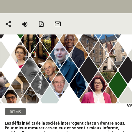
Version PDF
Envoyer
Partager
par mail
ICP
REIMS
Les défis inédits de la société interrogent chacun d’entre nous.
Pour mieux mesurer ces enjeux et se sentir mieux informé,