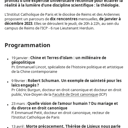
profitez d’une expertise universitaire reconnue pour éclairer la
réalité à la lumière d’une discipline scientifique : la théologie.
L'Institut Catholique de Paris et le diocèse de Reims et des Ardennes
proposent un parcours de
dix rencontres
mensuelles,
de janvier à
décembre 2023
. Elles se déroulent le jeudi, de 20h à 22h, au sein du
campus de Reims de l'ICP - 6 rue Lieutenant Herduin.
Programmation
19 janvier :
Chine et Terres d’islam : un millénaire de
géopolitique
Pr. Emmanuel Lincot, spécialiste de l'histoire politique et artistique
de la Chine contemporaine
9 février :
Robert Schuman. Un exemple de sainteté pour les
laïcs engagés ?
Pr Cédric Burgun, docteur en droit canonique et docteur en droit
public, Vice-Doyen de la
Faculté de Droit canonique
(ICP)
23 mars :
Quelle vision de l’amour humain ? Du mariage et
du divorce en droit canonique
P. Emmanuel Petit, docteur en droit canonique, recteur de
l'Institut Catholique de Paris
13 avril :
Morte précocement, Thérèse de Lisieux nous parle