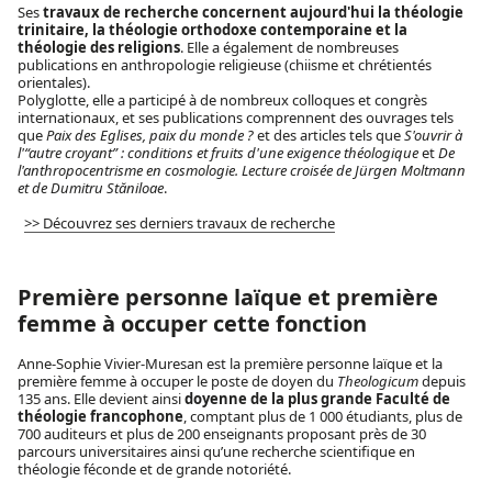
Ses
travaux de recherche concernent aujourd'hui la théologie
trinitaire, la théologie orthodoxe contemporaine et la
théologie des religions
. Elle a également de nombreuses
publications en anthropologie religieuse (chiisme et chrétientés
orientales).
Polyglotte, elle a participé à de nombreux colloques et congrès
internationaux, et ses publications comprennent des ouvrages tels
que
Paix des Eglises, paix du monde ?
et des articles tels que
S'ouvrir à
l'“autre croyant” : conditions et fruits d'une exigence théologique
et
De
l'anthropocentrisme en cosmologie. Lecture croisée de Jürgen Moltmann
et de Dumitru Stăniloae
.
>> Découvrez ses derniers travaux de recherche
Première personne laïque et première
femme à occuper cette fonction
Anne-Sophie Vivier-Muresan est la première personne laïque et la
première femme à occuper le poste de doyen du
Theologicum
depuis
135 ans. Elle devient ainsi
doyenne de la plus grande Faculté de
théologie francophone
, comptant plus de 1 000 étudiants, plus de
700 auditeurs et plus de 200 enseignants proposant près de 30
parcours universitaires ainsi qu’une recherche scientifique en
théologie féconde et de grande notoriété.