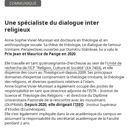
COMMUNIQUÉ
Une spécialiste du dialogue inter
religieux
Anne-Sophie Vivier-Muresan est docteure en théologie et en
anthropologie sociale. Sa thèse de théologie, Le dialogue de l'amour
trinitaire. Perspectives ouvertes par Dumitru Stăniloae, lui a valu le
Prix Jean et Maurice de Pange en 2020
.
Elle travaille en tant qu'enseignante-chercheuse au sein de l'
Unité de
recherche de l'ICP "Religion, Culture et Société" (EA 7403)
, et elle
dispense des cours au
Theologicum
depuis 2009. Ses principaux
domaines d'expertise comprennent la théologie trinitaire, la théologie
des religions, et diverses questions relatives à l'islam.
Anne-Sophie Vivier-Muresan a également occupé des postes de
responsabilité en tant que directrice adjointe de l'ISTR – Institut de
Science et Théologie des Religions – et directrice du Diplôme
Universitaire Pastorale de la rencontre avec les musulmans
(DUPRAM).
Depuis 2020, elle dirigeait l'
ISEO
- Institut Supérieur
d'Etudes Œcuméniques.
Elle s'est également impliquée dans la vie académique du campus en
assumant la responsabilité du secrétariat académique de la Faculté
pendant 2 ans.