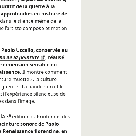
uditif de la guerre à la
 approfondies en histoire de
 dans le silence même de la
que l’artiste compose et met en
 Paolo Uccello, conservée au
ho de la peinture
, réalisé
tte dimension sensible du
naissance.
Il montre comment
nture muette », la culture
guerrier. La bande-son et le
 l’expérience silencieuse de
s dans l’image.
e
 la
3
édition du Printemps des
peinture sonore de Paolo
a Renaissance florentine,
en