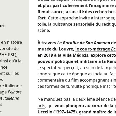
et plus particulièrement l’imaginaire a
Renaissance, a suscité des recherches
l’art.
Cette approche invite à interroger,
toile, la puissance sensorielle du récit 
art
scène.
 en histoire
À travers
La Bataille de San Romano
de
versité de
musée du Louvre,
le court-métrage
Éc
PHE-PSL),
en 2019 à la Villa Médicis, explore ce
insi qu’à la
pouvoir politique et militaire à la Re
ance
le spectateur perçoit, au sein de la « pei
nt sur les
sonore que cette époque associe au fait 
es
commentaire du film accompagnent ainsi
re italienne
ces formes de tumulte phonique inscrite
vrage
Peindre
e italienne
Ne manquez pas la deuxième séance de
es
arts
, qui
vous plongera au cœur de la 
.
Uccello (1397–1475), grand maître de l