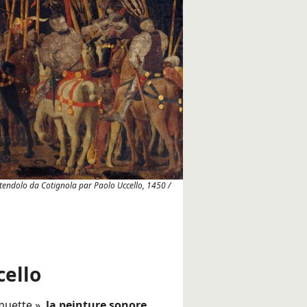
ttendolo da Cotignola par Paolo Uccello, 1450 /
cello
muette »,
la peinture sonore,