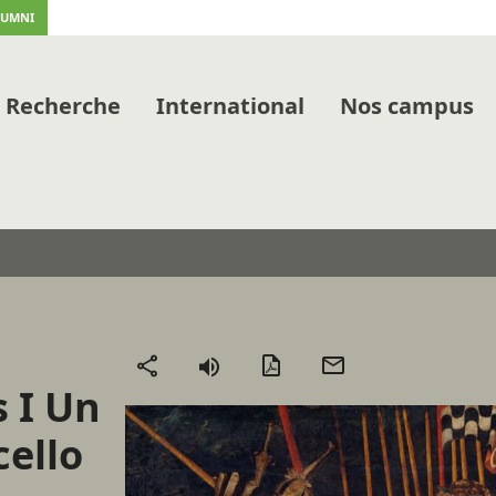
LUMNI
Recherche
International
Nos campus
Version
Envoyer
Partager
 I Un
PDF
par
mail
cello