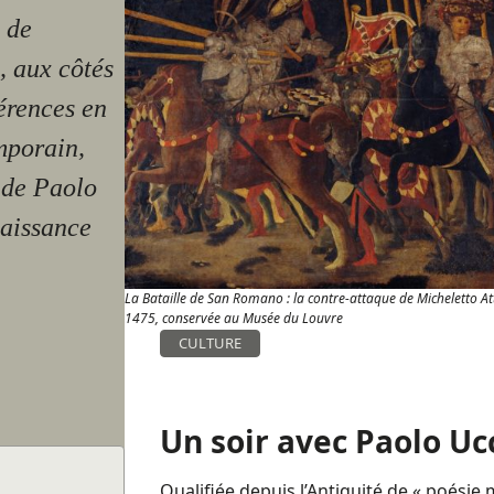
 de
, aux côtés
érences en
mporain,
 de Paolo
naissance
La Bataille de San Romano : la contre-attaque de Micheletto A
1475, conservée au Musée du Louvre
CULTURE
Un soir avec Paolo Uc
Qualifiée depuis l’Antiquité de « poésie 