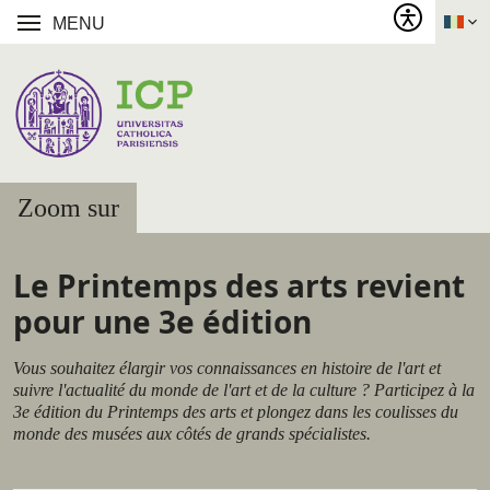
MENU
Zoom sur
Le Printemps des arts revient
pour une 3e édition
Vous souhaitez élargir vos connaissances en histoire de l'art et
suivre l'actualité du monde de l'art et de la culture ? Participez à la
3e édition du Printemps des arts et plongez dans les coulisses du
monde des musées aux côtés de grands spécialistes.