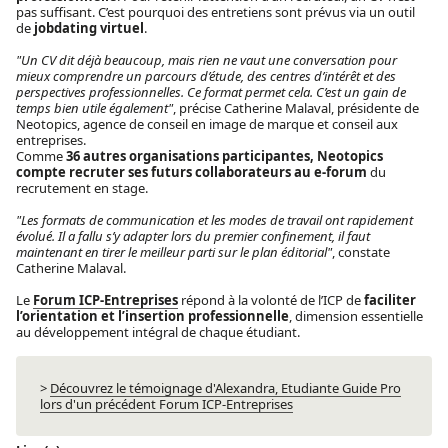
pas suffisant. C’est pourquoi des entretiens sont prévus via un outil
de
jobdating virtuel
.
"Un CV dit déjà beaucoup, mais rien ne vaut une conversation pour
mieux comprendre un parcours d’étude, des centres d’intérêt et des
perspectives professionnelles. Ce format permet cela. C’est un gain de
temps bien utile également"
, précise Catherine Malaval, présidente de
Neotopics, agence de conseil en image de marque et conseil aux
entreprises.
Comme
36 autres organisations participantes, Neotopics
compte recruter ses futurs collaborateurs au e-forum
du
recrutement en stage.
"Les formats de communication et les modes de travail ont rapidement
évolué. Il a fallu s’y adapter lors du premier confinement, il faut
maintenant en tirer le meilleur parti sur le plan éditorial"
, constate
Catherine Malaval.
Le
Forum ICP-Entreprises
répond à la volonté de l’ICP de
faciliter
l’orientation et l’insertion professionnelle
, dimension essentielle
au développement intégral de chaque étudiant.
>
Découvrez le témoignage d'Alexandra, Etudiante Guide Pro
lors d'un précédent Forum ICP-Entreprises