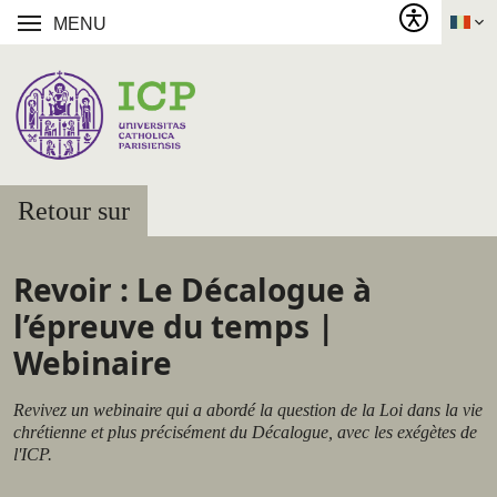
MENU
Retour sur
Revoir : Le Décalogue à
l’épreuve du temps |
Webinaire
Revivez un webinaire qui a abordé la question de la Loi dans la vie
chrétienne et plus précisément du Décalogue, avec les exégètes de
l'ICP.