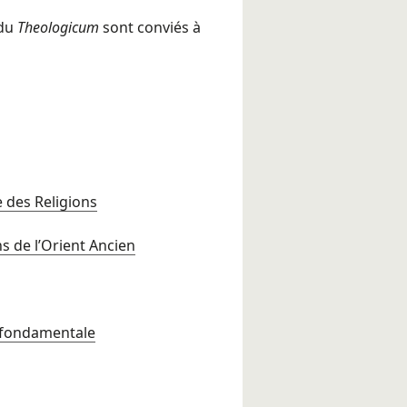
 du
Theologicum
sont conviés à
e des Religions
ns de l’Orient Ancien
 fondamentale