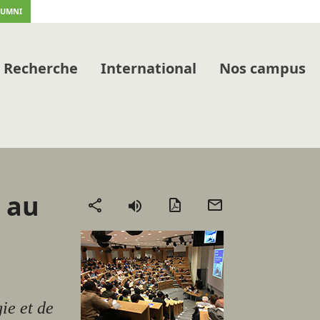
LUMNI
Recherche
International
Nos campus
 au
Version
Envoyer
Partager
PDF
par
mail
ie et de