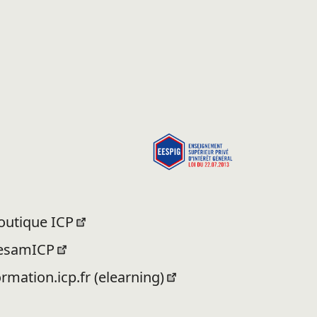
outique ICP
esamICP
ormation.icp.fr (elearning)