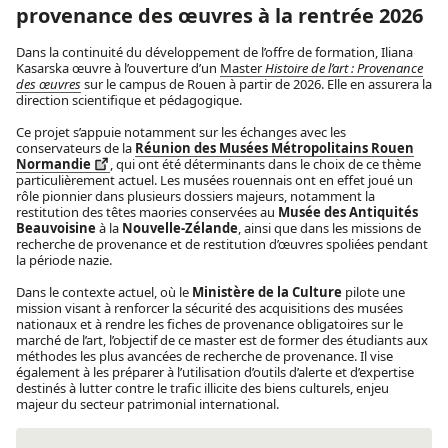
provenance des œuvres à la rentrée 2026
Dans la continuité du développement de l’offre de formation, Iliana
Kasarska œuvre à l’ouverture d’un
Master
Histoire de l’art : Provenance
des œuvres
sur le campus de Rouen à partir de 2026. Elle en assurera la
direction scientifique et pédagogique.
Ce projet s’appuie notamment sur les échanges avec les
conservateurs de la
Réunion des Musées Métropolitains Rouen
Normandie
, qui ont été déterminants dans le choix de ce thème
particulièrement actuel. Les musées rouennais ont en effet joué un
rôle pionnier dans plusieurs dossiers majeurs, notamment la
restitution des têtes maories conservées au
Musée des Antiquités
Beauvoisine
à la
Nouvelle-Zélande
, ainsi que dans les missions de
recherche de provenance et de restitution d’œuvres spoliées pendant
la période nazie.
Dans le contexte actuel, où le
Ministère de la Culture
pilote une
mission visant à renforcer la sécurité des acquisitions des musées
nationaux et à rendre les fiches de provenance obligatoires sur le
marché de l’art, l’objectif de ce master est de former des étudiants aux
méthodes les plus avancées de recherche de provenance. Il vise
également à les préparer à l’utilisation d’outils d’alerte et d’expertise
destinés à lutter contre le trafic illicite des biens culturels, enjeu
majeur du secteur patrimonial international.