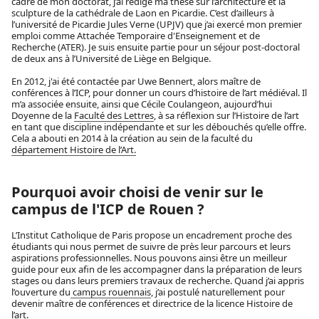
cadre de mon doctorat, j’ai rédigé ma thèse sur l’architecture et la
sculpture de la cathédrale de Laon en Picardie. C’est d’ailleurs à
l’université de Picardie Jules Verne (UPJV) que j’ai exercé mon premier
emploi comme Attachée Temporaire d'Enseignement et de
Recherche (ATER). Je suis ensuite partie pour un séjour post-doctoral
de deux ans à l’Université de Liège en Belgique.
En 2012, j'ai été contactée par Uwe Bennert, alors maître de
conférences à l’ICP, pour donner un cours d’histoire de l’art médiéval. Il
m’a associée ensuite, ainsi que Cécile Coulangeon, aujourd’hui
Doyenne de la
Faculté des Lettres
, à sa réflexion sur l’Histoire de l’art
en tant que discipline indépendante et sur les débouchés qu’elle offre.
Cela a abouti en 2014 à la création au sein de la faculté du
département Histoire de l’Art.
Pourquoi avoir choisi de venir sur le
campus de l'ICP de Rouen ?
L’Institut Catholique de Paris propose un encadrement proche des
étudiants qui nous permet de suivre de près leur parcours et leurs
aspirations professionnelles. Nous pouvons ainsi être un meilleur
guide pour eux afin de les accompagner dans la préparation de leurs
stages ou dans leurs premiers travaux de recherche. Quand j’ai appris
l’ouverture du
campus rouennais
, j’ai postulé naturellement pour
devenir maître de conférences et directrice de la licence Histoire de
l’art.