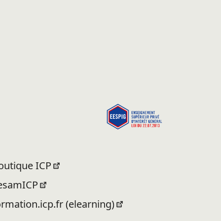
outique ICP
esamICP
ormation.icp.fr (elearning)