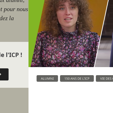
ux alumni,
nt pour nous
dez la
e l'ICP !
ALUMNI
150 ANS DE L'ICP
VIE DES