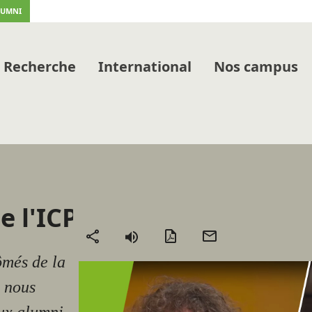
LUMNI
Recherche
International
Nos campus
e l'ICP
Version
Envoyer
Partager
PDF
par
ômés de la
mail
, nous