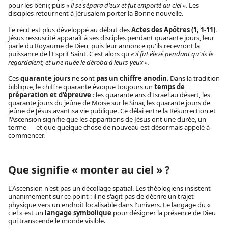
pour les bénir, puis
« il se sépara d'eux et fut emporté au ciel »
. Les
disciples retournent à Jérusalem porter la Bonne nouvelle.
Le récit est plus développé au début des
Actes des Apôtres (1, 1-11)
.
Jésus ressuscité apparaît à ses disciples pendant quarante jours, leur
parle du Royaume de Dieu, puis leur annonce qu'ils recevront la
puissance de l'Esprit Saint. C'est alors qu'
« il fut élevé pendant qu'ils le
regardaient, et une nuée le déroba à leurs yeux ».
Ces
quarante jours
ne sont
pas un chiffre anodin
. Dans la tradition
biblique, le chiffre quarante évoque toujours un
temps de
préparation et d'épreuve
: les quarante ans d'Israël au désert, les
quarante jours du jeûne de Moïse sur le Sinaï, les quarante jours de
jeûne de Jésus avant sa vie publique. Ce délai entre la Résurrection et
l'Ascension signifie que les apparitions de Jésus ont une durée, un
terme — et que quelque chose de nouveau est désormais appelé à
commencer.
Que signifie « monter au ciel » ?
L'Ascension n'est pas un décollage spatial. Les théologiens insistent
unanimement sur ce point : il ne s'agit pas de décrire un trajet
physique vers un endroit localisable dans l'univers. Le langage du «
ciel » est un
langage symbolique
pour désigner la présence de Dieu
qui transcende le monde visible.