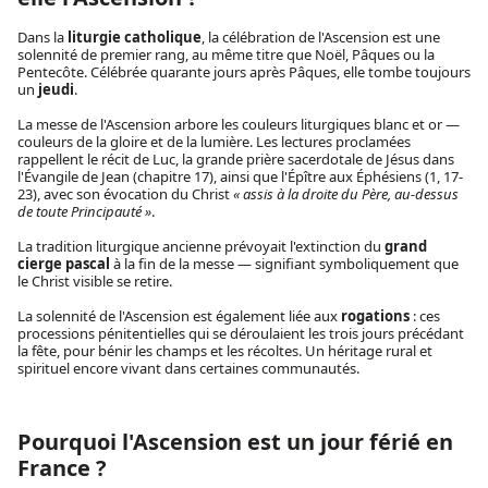
Dans la
liturgie catholique
, la célébration de l'Ascension est une
solennité de premier rang, au même titre que Noël, Pâques ou la
Pentecôte. Célébrée quarante jours après Pâques, elle tombe toujours
un
jeudi
.
La messe de l'Ascension arbore les couleurs liturgiques blanc et or —
couleurs de la gloire et de la lumière. Les lectures proclamées
rappellent le récit de Luc, la grande prière sacerdotale de Jésus dans
l'Évangile de Jean (chapitre 17), ainsi que l'Épître aux Éphésiens (1, 17-
23), avec son évocation du Christ
« assis à la droite du Père, au-dessus
de toute Principauté »
.
La tradition liturgique ancienne prévoyait l'extinction du
grand
cierge pascal
à la fin de la messe — signifiant symboliquement que
le Christ visible se retire.
La solennité de l'Ascension est également liée aux
rogations
: ces
processions pénitentielles qui se déroulaient les trois jours précédant
la fête, pour bénir les champs et les récoltes. Un héritage rural et
spirituel encore vivant dans certaines communautés.
Pourquoi l'Ascension est un jour férié en
France ?