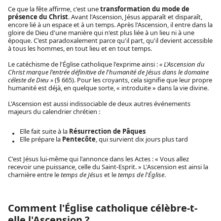
Ce que la fête affirme, c'est une
transformation du mode de
présence du Christ
. Avant l'Ascension, Jésus apparaît et disparaît,
encore lié à un espace et à un temps. Après l'Ascension, il entre dans la
gloire de Dieu d'une manière qui n'est plus liée à un lieu ni à une
époque. C'est paradoxalement parce qu'il part, qu'il devient accessible
à tous les hommes, en tout lieu et en tout temps.
Le catéchisme de l'Église catholique l'exprime ainsi :
« L'Ascension du
Christ marque l'entrée définitive de l'humanité de Jésus dans le domaine
céleste de Dieu »
(§ 665). Pour les croyants, cela signifie que leur propre
humanité est déjà, en quelque sorte, « introduite » dans la vie divine.
L'Ascension est aussi indissociable de deux autres événements
majeurs du calendrier chrétien :
Elle fait suite à la
Résurrection de Pâques
Elle prépare la
Pentecôte
, qui survient dix jours plus tard
C'est Jésus lui-même qui l'annonce dans les Actes : « Vous allez
recevoir une puissance, celle du Saint-Esprit. » L'Ascension est ainsi la
charnière entre le
temps de Jésus
et le
temps de l'Église
.
Comment l'Église catholique célèbre-t-
elle l'Ascension ?