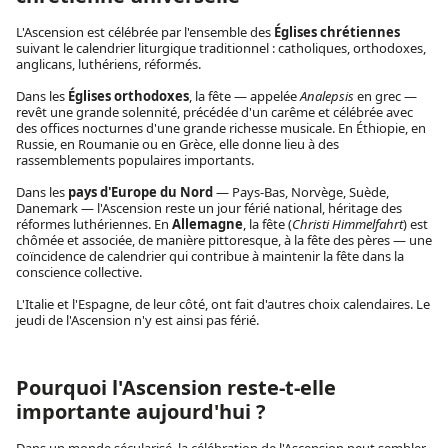
L'Ascension est célébrée par l'ensemble des
Églises chrétiennes
suivant le calendrier liturgique traditionnel : catholiques, orthodoxes,
anglicans, luthériens, réformés.
Dans les
Églises orthodoxes
, la fête — appelée
Analepsis
en grec —
revêt une grande solennité, précédée d'un carême et célébrée avec
des offices nocturnes d'une grande richesse musicale. En Éthiopie, en
Russie, en Roumanie ou en Grèce, elle donne lieu à des
rassemblements populaires importants.
Dans les
pays d'Europe du Nord
— Pays-Bas, Norvège, Suède,
Danemark — l'Ascension reste un jour férié national, héritage des
réformes luthériennes. En
Allemagne
, la fête (
Christi Himmelfahrt
) est
chômée et associée, de manière pittoresque, à la fête des pères — une
coïncidence de calendrier qui contribue à maintenir la fête dans la
conscience collective.
L'Italie et l'Espagne, de leur côté, ont fait d'autres choix calendaires. Le
jeudi de l'Ascension n'y est ainsi pas férié.
Pourquoi l'Ascension reste-t-elle
importante aujourd'hui ?
Dans un monde sécularisé, la célébration de l'Ascension peut sembler