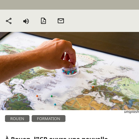
Version PDF
Envoyer
Partager
par mail
unsplash
ROUEN
FORMATION