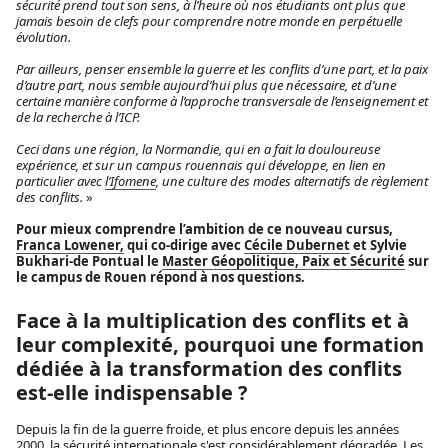
sécurité prend tout son sens, à l’heure où nos étudiants ont plus que
jamais besoin de clefs pour comprendre notre monde en perpétuelle
évolution.
Par ailleurs, penser ensemble la guerre et les conflits d’une part, et la paix
d’autre part, nous semble aujourd’hui plus que nécessaire, et d’une
certaine manière conforme à l’approche transversale de l’enseignement et
de la recherche à l’ICP.
Ceci dans une région, la Normandie, qui en a fait la douloureuse
expérience, et sur un campus rouennais qui développe, en lien en
particulier avec
l’Ifomene
, une culture des modes alternatifs de règlement
des conflits.
»
Pour mieux comprendre l’ambition de ce nouveau cursus,
Franca Lowener,
qui co-dirige avec
Cécile Dubernet
et Sylvie
Bukhari-de Pontual le
Master Géopolitique, Paix et Sécurité
sur
le campus de Rouen répond à nos questions.
Face à la multiplication des conflits et à
leur complexité, pourquoi une formation
dédiée à la transformation des conflits
est-elle indispensable ?
Depuis la fin de la guerre froide, et plus encore depuis les années
2000, la sécurité internationale s'est considérablement dégradée. Les