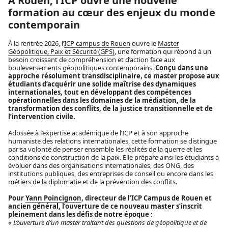
À Rouen, l’ICP ouvre une nouvelle
formation au cœur des enjeux du monde
contemporain
À la rentrée 2026, l’
ICP campus de Rouen
ouvre le
Master
Géopolitique, Paix et Sécurité (GPS)
, une formation qui répond à un
besoin croissant de compréhension et d’action face aux
bouleversements géopolitiques contemporains.
Conçu dans une
approche résolument transdisciplinaire, ce master propose aux
étudiants d’acquérir une solide maîtrise des dynamiques
internationales, tout en développant des compétences
opérationnelles dans les domaines de la médiation, de la
transformation des conflits, de la justice transitionnelle et de
l’intervention civile.
Adossée à l’expertise académique de l’ICP et à son approche
humaniste des relations internationales, cette formation se distingue
par sa volonté de penser ensemble les réalités de la guerre et les
conditions de construction de la paix. Elle prépare ainsi les étudiants à
évoluer dans des organisations internationales, des ONG, des
institutions publiques, des entreprises de conseil ou encore dans les
métiers de la diplomatie et de la prévention des conflits.
Pour
Yann Poincignon
, directeur de l’ICP Campus de Rouen et
ancien général, l’ouverture de ce nouveau master s’inscrit
pleinement dans les défis de notre époque :
«
L’ouverture d’un master traitant des questions de géopolitique et de