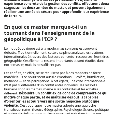
expérience concrète de la gestion des conflits, effectuent deux
stages sur les deux années du master, et peuvent également
réaliser une année de césure pour approfondir leur expérience
de terrain.
En quoi ce master marque-t-il un
tournant dans l'enseignement de la
géopolitique à l'ICP ?
Le mot géopolitique est à la mode, mais son sens est souvent
débattu. Traditionnellement, cette discipline analysait les relations
internationales à travers des facteurs concrets : ressources, frontières,
géographie. Ces éléments restent importants et sont étudiés dans
notre master, mais ils ne suffisent pas.
Les conflits, en effet, ne se réduisent pas à des rapports de force
matériels. Ils se nourrissent aussi d'émotions — colère, humiliation,
méfiance — et de perceptions. À cet égard, une crise internationale
n'est pas si différente d'un conflit entre individus : les ressorts
humains sont les mêmes, même si les contextes et les échelles
diffèrent.
Résoudre un conflit exige donc de comprendre ce qui
motive chaque partie, et de maîtriser des outils capables
d'orienter les acteurs vers une sortie négociée plutôt que
violente.
C'est pourquoi notre master adopte une approche
transdisciplinaire : il croise Géographie, Psychologie, Science politique
et autres disciplines pour analyser guerre et paix dans toute leur