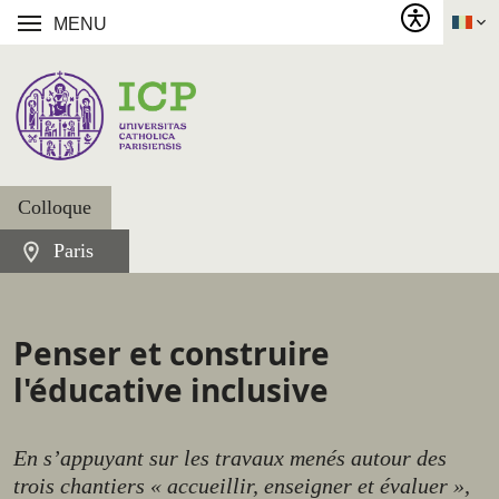
MENU
Colloque
Paris
Penser et construire
l'éducative inclusive
En s’appuyant sur les travaux menés autour des
trois chantiers « accueillir, enseigner et évaluer »,