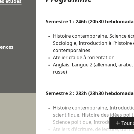
es études
Formation sélective accessible sur
Par
Sont particulièrement étudiés dans le 
Semestre 1 : 246h (20h30 hebdomadai
Les notes en Français, Philosophie, 
Les commentaires des enseignants, 
Histoire contemporaine, Science éco
Le projet de formation motivé qui do
Sociologie, Introduction à l’histoire
iences
renseigné(e) sur la formation, et qu
contemporaines
ainsi que les attendus.
Atelier d'aide à l’orientation
Anglais, Langue 2 (allemand, arabe, 
russe)
Semestre 2 : 282h (23h30 hebdomadai
Histoire contemporaine, Introduct
scientifique, Histoire des idées po
Science politique, Introduction au d
Tout 
de
Ateliers d’écriture, de lecture, d’art 
détails