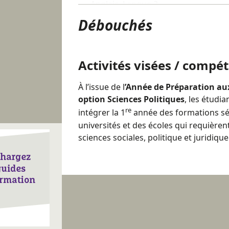
Anglais, Langue 2
Débouchés
Le nombre d’heures de cours mentionn
d’un nombre d’heures équivalent en tra
pour les étudiants qui souhaitent pré
Activités visées / compé
À l’issue de l
’Année de Préparation aux
Évaluation
option Sciences Politiques
, les étudi
re
intégrer la 1
année des formations sél
L'
Année de Préparation aux Études S
universités et des écoles qui requièren
Politiques
est sanctionnée par un Dipl
sciences sociales, politique et juridique