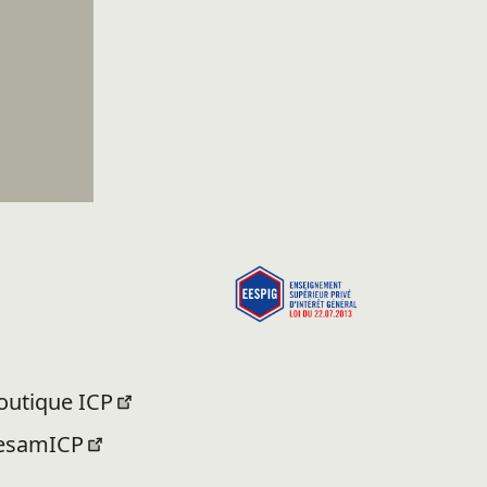
outique ICP
esamICP
ormation.icp.fr (elearning)