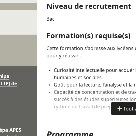
projet professionnel
Niveau de recrutement
Bac
Lieux
Formation(s) requise(s)
Paris
Cette formation s'adresse aux lycéens d
pour y réussir :
Curiosité intellectuelle pour acqué
répa
humaines et sociales.
l'IPJ de
Goût pour la lecture, l’analyse et la 
Capacité de concentration et de tra
succès à des études supérieures lo
rythme de travail de prépa
Tout 
de
détails
Modalités de candidatur
répa APES
Programme