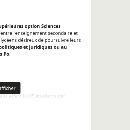
upérieures option Sciences
 entre l’enseignement secondaire et
 lycéens désireux de poursuivre leurs
 politiques et juridiques ou au
s Po
.
afficher
its effectifs (25 étudiants par
agnement
que discipline
 élaborer leur projet d’études et leur