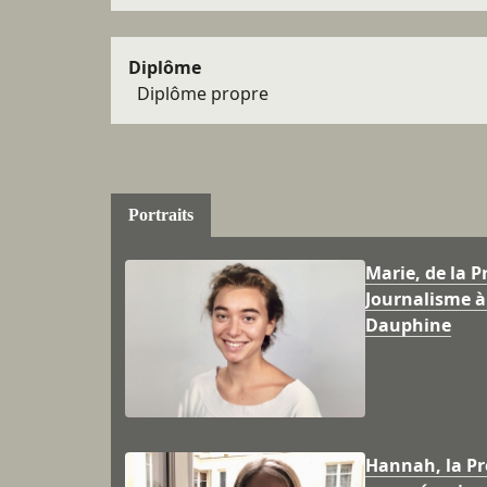
Diplôme
Diplôme propre
Portraits
Marie, de la P
Journalisme à 
Dauphine
Hannah, la P