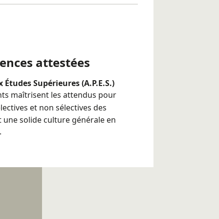
é ci-dessus doit être accompagné
vail personnel, particulièrement
senter le concours commun des IEP.
tences attestées
 Études Supérieures (A.P.E.S.)
ants maîtrisent les attendus pour
ectives et non sélectives des
upérieures option Sciences
t une solide culture générale en
ôme universitaire (DU).
.