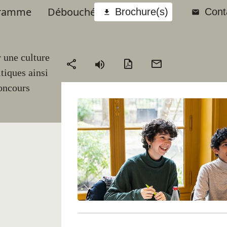
ramme
Débouchés
Brochure(s)
Cont
Call to
actions
 une culture
Version
Envoyer
Partager
tiques ainsi
PDF
par
oncours
mail