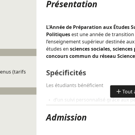
Présentation
L'Année de Préparation aux Études S
Politiques
est une année de transition
l’enseignement supérieur destinée aux
études en
sciences sociales, sciences
concours commun du réseau Science
Spécificités
enus (tarifs
Les étudiants bénéficient
Tout 
de
d’un suivi personnalisé grâce aux pet
détails
groupe de TD)
d'entretiens individuels d’accomp
Admission
de cours de méthodologie dans cha
d'ateliers d’aide à l’orientation pour