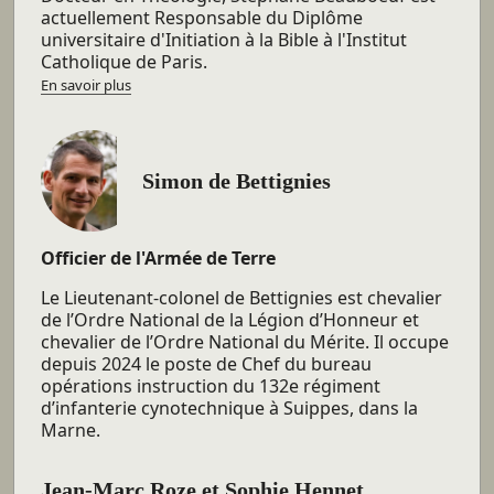
actuellement Responsable du Diplôme
universitaire d'Initiation à la Bible à l'Institut
Catholique de Paris.
En savoir plus
Simon de Bettignies
Simon de
Officier de l'Armée de Terre
Bettignies
Le Lieutenant-colonel de Bettignies est chevalier
de l’Ordre National de la Légion d’Honneur et
chevalier de l’Ordre National du Mérite. Il occupe
depuis 2024 le poste de Chef du bureau
opérations instruction du 132e régiment
d’infanterie cynotechnique à Suippes, dans la
Marne.
Jean-Marc Roze et Sophie Hennet