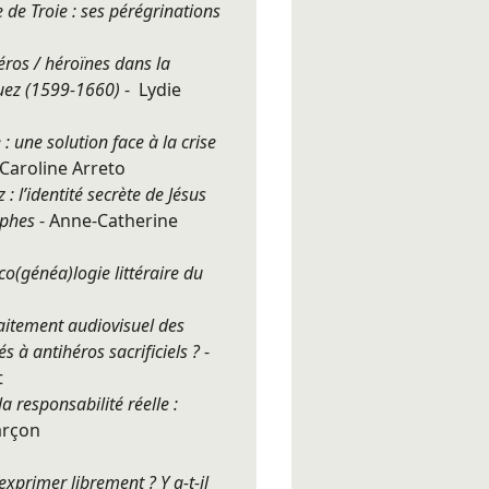
 de Troie : ses pérégrinations
éros / héroïnes dans la
quez (1599-1660)
- Lydie
: une solution face à la crise
-Caroline Arreto
 : l’identité secrète de Jésus
yphes
- Anne-Catherine
o(généa)logie littéraire du
aitement audiovisuel des
 à antihéros sacrificiels ?
-
t
a responsabilité réelle :
arçon
exprimer librement ? Y a-t-il