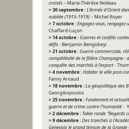
croisés
– Marie-Thérèse Nolleau
> 30 septembre
:
L'Armée d'Orient dan
oubliée (1915-1919)
– Michel Royer
> 7 octobre
:
Engagez-vous, rengagez-vo
Chaffard-Luçon
> 14 octobre
:
Guerres et conflits conte
défis
- Benjamin Bengobeyi
> 21 octobre
:
Guerre commerciale, rôl
compétitivité de la filière Champagne : 
conquête des marchés à l’export
- Thom
> 4 novembre
:
Habiter la ville post-co
Fanny Arnaud
> 18 novembre
:
La géopolitique des 
Georgikopoulos
> 25 novembre
:
Fondement et actualit
guerre et de crime contre l'humanité
- 
> 2 décembre
:
Table ronde "Regards cr
> 9 décembre
:
Des tranchés à l'Acadé
Genevoix le grand témoin de la Grande