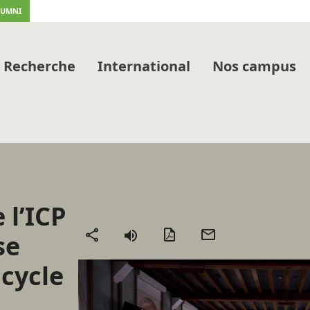
LUMNI
Recherche
International
Nos campus
 l’ICP
Version
Envoyer
se
Partager
PDF
par
 cycle
mail