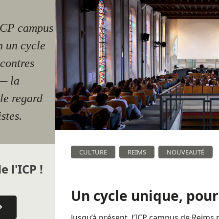
’ICP campus
n un cycle
ncontres
— la
le regard
stes.
CULTURE
REIMS
NOUVEAUTÉ
e l'ICP !
Un cycle unique, pour
Jusqu’à présent, l’ICP campus de Reims 