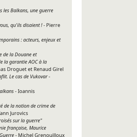
s les Balkans, une guerre
us, qu'ils disaient !
- Pierre
mporains : acteurs, enjeux et
e de la Douane et
de la garantie AOC à la
as Droguet et Renaud Girel
nflit. Le cas de Vukovar
-
Balkans
- Ioannis
é de la notion de crime de
Yann Jurovics
oisés sur la guerre"
mie française, Maurice
 Guerre
- Michel Grenouilloux