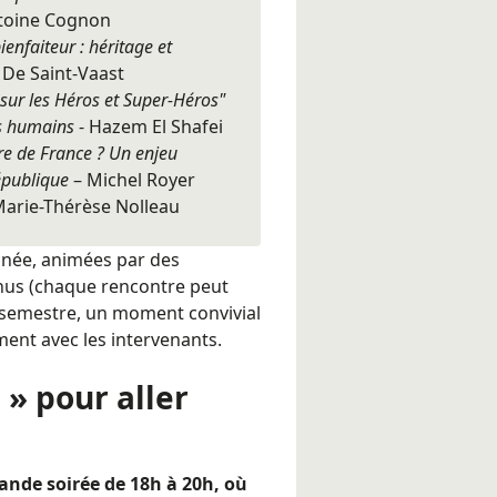
toine Cognon
enfaiteur : héritage et
k De Saint-Vaast
sur les Héros et Super-Héros"
es humains
- Hazem El Shafei
ire de France ? Un enjeu
épublique
– Michel Royer
arie-Thérèse Nolleau
nnée, animées par des
nus (chaque rencontre peut
 semestre, un moment convivial
ent avec les intervenants.
 » pour aller
ande soirée de 18h à 20h, où