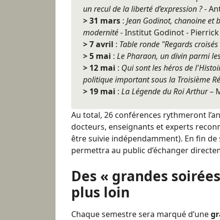
un recul de la liberté d’expression ?
- An
> 31 mars
:
Jean Godinot, chanoine et bi
modernité
- Institut Godinot - Pierric
> 7 avril
:
Table ronde "Regards croisés 
> 5 mai
:
Le Pharaon, un divin parmi l
> 12 mai
:
Qui sont les héros de l'Histo
politique important sous la Troisième R
> 19 mai
:
La Légende du Roi Arthur
– M
Au total, 26 conférences rythmeront l’a
docteurs, enseignants et experts recon
être suivie indépendamment). En fin de
permettra au public d’échanger directem
Des « grandes soirées
plus loin
Chaque semestre sera marqué d’une
gr