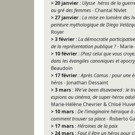
> 20 janvier
:
Ulysse héros de la guerre
au gré des femmes
- Chantal Nivlet
> 27 janvier
:
La mise en lumière des h
peinture mythologique de Diego Veláz
Royer
> 3 février
:
La démocratie participative 
de la représentation publique ?
- Marie
> 10 février
:
(Pas) celui que vous croyez
dans les évangiles canoniques et apocr
Beaudoin
> 17 février
:
Après Camus : pour une éc
héros
- Jonathan Dessaint
> 3 mars
:
We've been disavowed : le tr
espions au cinéma, de super-héros adulés
Marie-Hélène Chevrier & Chloé Huve
> 10 mars
:
De l’imaginaire héroïque à l
comment trouver sa place
- Roberto G
> 17 mars
:
Héroïnes de la paix
> 24 mars
:
Faut il être un héros pour s’