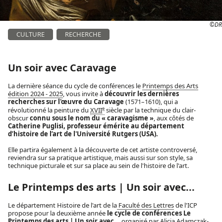
©DR
CULTURE
RECHERCHE
Un soir avec Caravage
La dernière séance du cycle de conférences le
Printemps des Arts
édition 2024 - 2025
, vous invite à
découvrir les dernières
recherches sur l'œuvre du Caravage
(1571–1610), qui a
e
révolutionné la peinture du
XVII
siècle par la technique du clair-
obscur
connu sous le nom du « caravagisme »
, aux côtés de
Catherine Puglisi, professeur émérite au département
d’histoire de l’art de l'Université Rutgers (USA).
Elle partira également à la découverte de cet artiste controversé,
reviendra sur sa pratique artistique, mais aussi sur son style, sa
technique picturale et sur sa place au sein de l'histoire de l'art.
Le Printemps des arts | Un soir avec...
Le département Histoire de l'art de la
Faculté des Lettres
de l'ICP
propose pour la deuxième année
le cycle de conférences Le
Printemps des arts | Un soir avec...
organisé par
Alicia Adamczak-