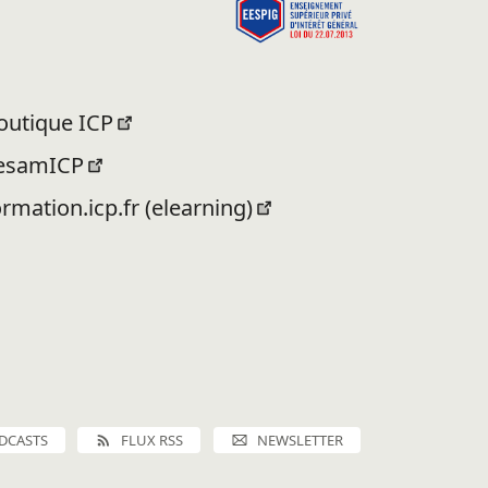
outique ICP
esamICP
ormation.icp.fr (elearning)
DCASTS
FLUX RSS
NEWSLETTER