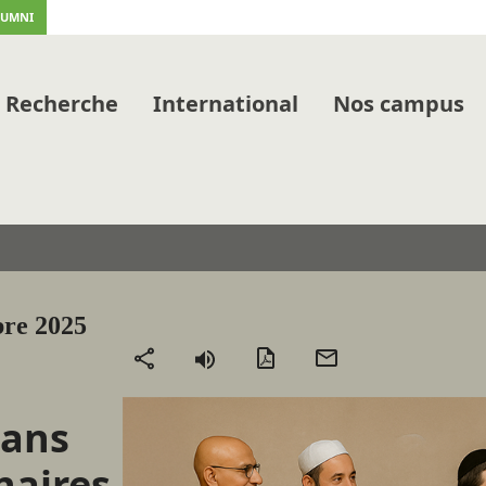
LUMNI
Recherche
International
Nos campus
bre 2025
Version
Envoyer
Partager
PDF
par
mail
 ans
naires