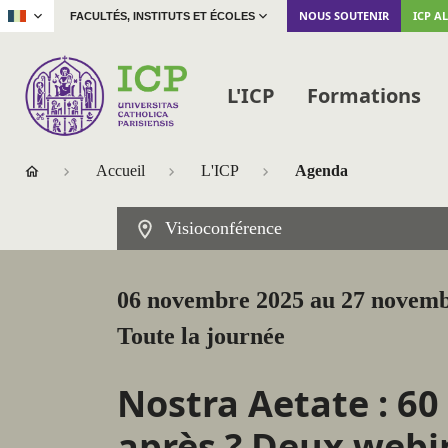
|
NOUS SOUTENIR
ICP A
FACULTÉS, INSTITUTS ET ÉCOLES
L'ICP
Formations
Accueil
L'ICP
Agenda
Visioconférence
06 novembre 2025 au 27 novem
Toute la journée
Nostra Aetate : 60
après ? Deux webi