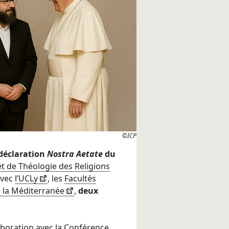
©ICP
 déclaration
Nostra Aetate
du
 et de Théologie des Religions
avec
l’UCLy
, les
Facultés
de la Méditerranée
,
deux
boration avec la
Conférence