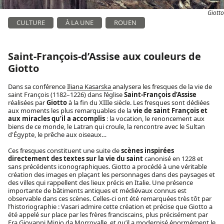
Giotto
CULTURE
À LA UNE
ROUEN
Saint-François-d’Assise aux couleurs de
Giotto
Dans sa conférence
Iliana Kasarska
analysera les fresques de la vie de
saint François (1182–1226) dans l’église
Saint-François d’Assise
réalisées par
Giotto
à la fin du XIIIe siècle. Les fresques sont dédiées
aux moments les plus remarquables de la
vie de saint François et
aux miracles qu’il a accomplis
: la vocation, le renoncement aux
biens de ce monde, le Latran qui croule, la rencontre avec le Sultan
d'Égypte, le prêche aux oiseaux…
Ces fresques constituent une suite de
scènes inspirées
directement des textes sur la vie du saint
canonisé en 1228 et
sans précédents iconographiques. Giotto a procédé à une véritable
création des images en plaçant les personnages dans des paysages et
des villes qui rappellent des lieux précis en Italie. Une présence
importante de bâtiments antiques et médiévaux connus est
observable dans ces scènes. Celles-ci ont été remarquées très tôt par
l’historiographie : Vasari admire cette création et précise que Giotto a
été appelé sur place par les frères franciscains, plus précisément par
Fra Giovanni Minio da Morrovalle, et qu’il a modernisé énormément le