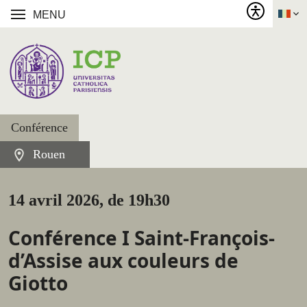
MENU
Conférence
Rouen
14 avril 2026, de 19h30
Conférence I Saint-François-
d’Assise aux couleurs de
Giotto