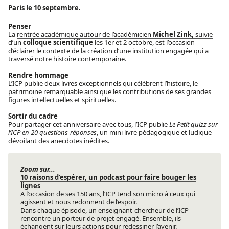
Paris le 10 septembre.
Penser
La
rentrée académique autour de l’académicien
Michel Zink,
suivie
d’un
colloque scientifique
les 1er et 2 octobre
, est l’occasion
d’éclairer le contexte de la création d’une institution engagée qui a
traversé notre histoire contemporaine.
Rendre hommage
L’ICP publie deux livres exceptionnels qui célèbrent l’histoire, le
patrimoine remarquable ainsi que les contributions de ses grandes
figures intellectuelles et spirituelles.
Sortir du cadre
Pour partager cet anniversaire avec tous, l’ICP publie
Le Petit quizz sur
l’ICP en 20 questions-réponses
, un mini livre pédagogique et ludique
dévoilant des anecdotes inédites.
Zoom sur...
10 raisons d’espérer, un podcast pour faire bouger les
lignes
A l’occasion de ses 150 ans, l’ICP tend son micro à ceux qui
agissent et nous redonnent de l’espoir.
Dans chaque épisode, un enseignant-chercheur de l’ICP
rencontre un porteur de projet engagé. Ensemble, ils
échangent sur leurs actions pour redessiner l’avenir.