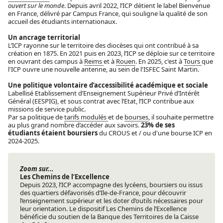
ouvert sur le monde
. Depuis avril 2022, l’ICP détient le label Bienvenue
en France, délivré par Campus France, qui souligne la qualité de son
accueil des étudiants internationaux.
Un ancrage territorial
L’ICP rayonne sur le territoire des diocèses qui ont contribué à sa
création en 1875. En 2021 puis en 2023, l’ICP se déploie sur ce territoire
en ouvrant des campus à
Reims
et à
Rouen
. En 2025, c'est à
Tours
que
l'ICP ouvre une nouvelle antenne, au sein de l'ISFEC Saint Martin.
Une politique volontaire d’accessibilité académique et sociale
Labellisé Etablissement d’Enseignement Supérieur Privé d’Intérêt
Général (EESPIG), et sous contrat avec l’Etat, l’ICP contribue aux
missions de service public.
Par sa politique de
tarifs modulés
et de
bourses
, il souhaite permettre
au plus grand nombre d’accéder aux savoirs.
23% de ses
étudiants étaient boursiers
du CROUS et / ou d'une bourse ICP en
2024-2025.
Zoom sur...
Les Chemins de l’Excellence
Depuis 2023, l’ICP accompagne des lycéens, boursiers ou issus
des quartiers défavorisés d’Ile-de-France, pour découvrir
l’enseignement supérieur et les doter d’outils nécessaires pour
leur orientation. Le dispositif Les Chemins de l’Excellence
bénéficie du soutien de la Banque des Territoires de la Caisse