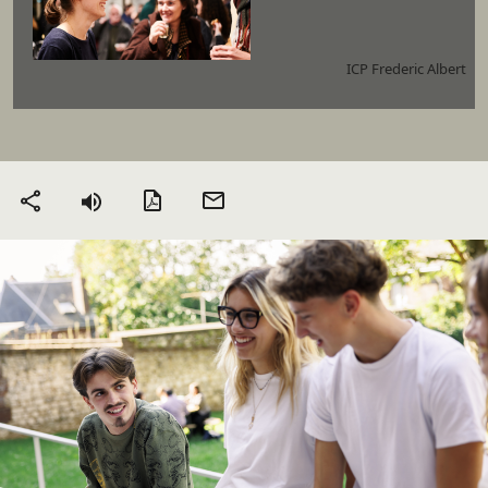
ICP Frederic Albert
Version PDF
Envoyer
Partager
par mail