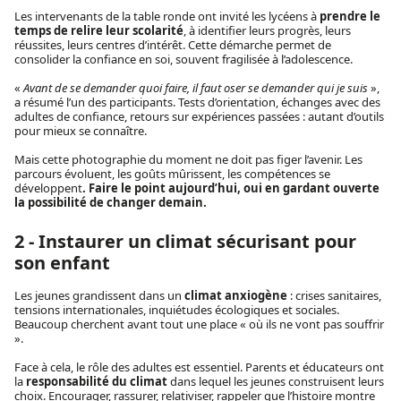
Les intervenants de la table ronde ont invité les lycéens à
prendre le
temps de relire leur scolarité
, à identifier leurs progrès, leurs
réussites, leurs centres d’intérêt. Cette démarche permet de
consolider la confiance en soi, souvent fragilisée à l’adolescence.
«
Avant de se demander quoi faire, il faut oser se demander qui je suis
»,
a résumé l’un des participants. Tests d’orientation, échanges avec des
adultes de confiance, retours sur expériences passées : autant d’outils
pour mieux se connaître.
Mais cette photographie du moment ne doit pas figer l’avenir. Les
parcours évoluent, les goûts mûrissent, les compétences se
développent
. Faire le point aujourd’hui, oui en gardant ouverte
la possibilité de changer demain.
2 - Instaurer un climat sécurisant pour
son enfant
Les jeunes grandissent dans un
climat anxiogène
: crises sanitaires,
tensions internationales, inquiétudes écologiques et sociales.
Beaucoup cherchent avant tout une place « où ils ne vont pas souffrir
».
Face à cela, le rôle des adultes est essentiel. Parents et éducateurs ont
la
responsabilité du climat
dans lequel les jeunes construisent leurs
choix. Encourager, rassurer, relativiser, rappeler que l’histoire montre