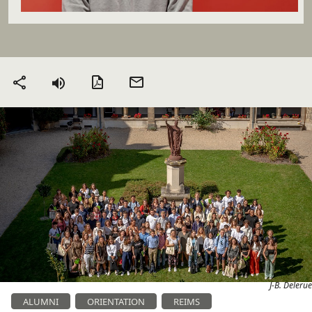
Version PDF
Envoyer
Partager
par mail
J-B. Delerue
ALUMNI
ORIENTATION
REIMS