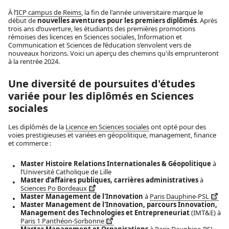
À l’
ICP campus de Reims
, la fin de l'année universitaire marque le
début de
nouvelles aventures pour les premiers diplômés
. Après
trois ans d’ouverture, les étudiants des premières promotions
rémoises des licences en Sciences sociales, Information et
Communication et Sciences de l’éducation s’envolent vers de
nouveaux horizons. Voici un aperçu des chemins qu'ils emprunteront
à la rentrée 2024.
Une diversité de poursuites d'études
variée pour les diplômés en Sciences
sociales
Les diplômés de la
Licence en Sciences sociales
ont opté pour des
voies prestigieuses et variées en géopolitique, management, finance
et commerce :
Master Histoire Relations Internationales & Géopolitique
à
l’Université Catholique de Lille
Master d’affaires publiques, carrières administratives
à
Sciences Po Bordeaux
Master Management de l'Innovation
à
Paris Dauphine-PSL
Master Management de l'Innovation, parcours Innovation,
Management des Technologies et Entrepreneuriat
(IMT&E) à
Paris 1 Panthéon-Sorbonne
Master Management et Organisations
à Paris Dauphine-PSL