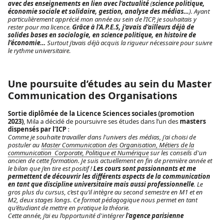
avec des enseignements en lien avec l’actualité
(
science politique,
économie sociale et solidaire, gestion,
analyse des médias…
). Ayant
particulièrement apprécié mon année au sein de l’ICP, je souhaitais y
rester pour ma licence.
Grâce à l’A.P.E.S, j’avais d’ailleurs déjà de
solides bases en sociologie, en science politique, en histoire de
l’économie…
Surtout j’avais déjà acquis la rigueur nécessaire pour suivre
le rythme universitaire.
Une poursuite d’études au sein du Master
Communication des Organisations
Sortie diplômée de la Licence Sciences sociales (promotion
2023)
, Mila a décidé de poursuivre ses études dans l’un des
masters
dispensés par l’ICP
:
Comme je souhaite travailler dans l'univers des médias, j'ai choisi de
postuler au
Master Communication des Organisation, Métiers de la
communication Corporate, Politique et Numérique
sur les conseils d'un
ancien de cette formation. Je suis actuellement en fin de première année et
le bilan que j’en tire est positif !
Les cours sont passionnants et me
permettent de découvrir les différents aspects de la communication
en tant que discipline universitaire mais aussi professionnelle
. Le
gros plus du cursus, c’est qu’il intègre au second semestre en M1 et en
M2, deux stages longs. Ce format pédagogique nous permet en tant
qu’étudiant de mettre en pratique la théorie.
Cette année, j’ai eu l’opportunité d'intégrer
l'agence parisienne