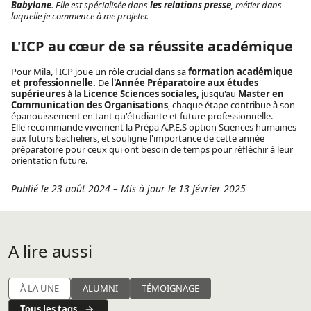
Babylone
. Elle est spécialisée dans
les relations presse
, métier dans
laquelle je commence à me projeter.
L'ICP au cœur de sa réussite académique
Pour Mila, l'ICP joue un rôle crucial dans sa
formation académique
et professionnelle.
De
l'Année Préparatoire aux études
supérieures
à la
Licence Sciences sociales,
jusqu'au
Master en
Communication des Organisations
, chaque étape contribue à son
épanouissement en tant qu'étudiante et future professionnelle.
Elle recommande vivement la Prépa A.P.E.S option Sciences humaines
aux futurs bacheliers, et souligne l'importance de cette année
préparatoire pour ceux qui ont besoin de temps pour réfléchir à leur
orientation future.
Publié le 23 août 2024
–
Mis à jour le 13 février 2025
A lire aussi
À LA UNE
ALUMNI
TÉMOIGNAGE
Tous les tags