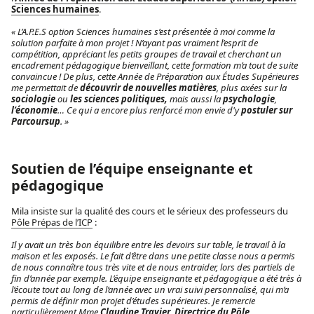
Sciences humaines
.
« L’A.P.E.S option Sciences humaines s’est présentée à moi comme la
solution parfaite à mon projet ! N’ayant pas vraiment l’esprit de
compétition, appréciant les petits groupes de travail et cherchant un
encadrement pédagogique bienveillant, cette formation m’a tout de suite
convaincue ! De plus, cette Année de Préparation aux Études Supérieures
me permettait de
découvrir de nouvelles matières
, plus axées sur la
sociologie
ou
les sciences politiques,
mais aussi la
psychologie
,
l’économie
… Ce qui a encore plus renforcé mon envie d'y
postuler sur
Parcoursup
. »
Soutien de l’équipe enseignante et
pédagogique
Mila insiste sur la qualité des cours et le sérieux des professeurs du
Pôle Prépas de l’ICP
:
Il y avait un très bon équilibre entre les devoirs sur table, le travail à la
maison et les exposés. Le fait d’être dans une petite classe nous a permis
de nous connaître tous très vite et de nous entraider, lors des partiels de
fin d’année par exemple. L’équipe enseignante et pédagogique a été très à
l’écoute tout au long de l’année avec un vrai suivi personnalisé, qui m’a
permis de définir mon projet d’études supérieures. Je remercie
particulièrement Mme
Claudine Travier
,
Directrice du Pôle