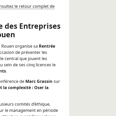
nsultez le retour complet de
e des Entreprises
ouen
e Rouen organise sa
Rentrée
ccasion de présenter les
le central que jouent les
 sein de ses cinq licences le
nts
.
conférence de
Marc Grassin
sur
et la complexité : Oser la
usieurs comités d’éthique,
 sur le management en période