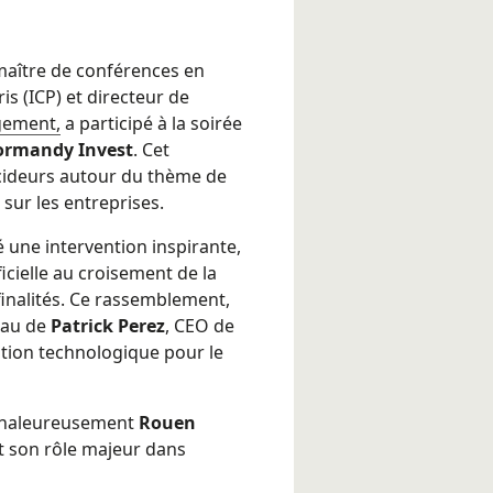
maître de conférences en
is (ICP) et directeur de
gement,
a participé à la soirée
rmandy Invest
. Cet
cideurs autour du thème de
t sur les entreprises.
é une intervention inspirante,
ficielle au croisement de la
finalités. Ce rassemblement,
eau de
Patrick Perez
, CEO de
vation technologique pour le
e chaleureusement
Rouen
t son rôle majeur dans