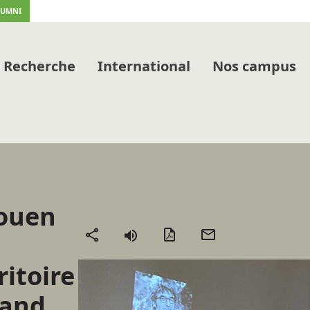
LUMNI
Recherche
International
Nos campus
Rouen
Version
Envoyer
Partager
PDF
par
itoire
mail
and