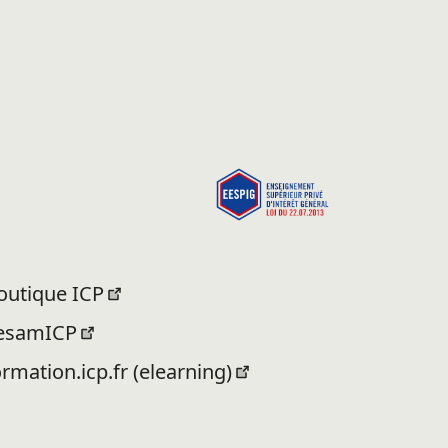
outique ICP
esamICP
ormation.icp.fr (elearning)