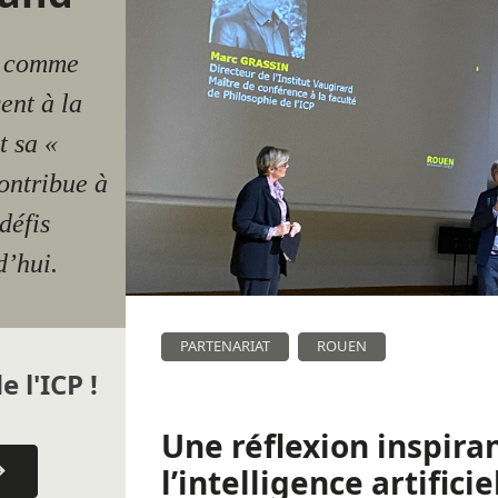
e comme
sent à la
t sa «
ontribue à
défis
d’hui.
PARTENARIAT
ROUEN
e l'ICP !
Une réflexion inspira
l’intelligence artifici