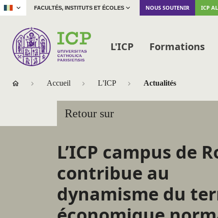
|
NOUS SOUTENIR
ICP A
FACULTÉS, INSTITUTS ET ÉCOLES
L'ICP
Formations
Accueil
L'ICP
Actualités
Retour sur
L’ICP campus de 
contribue au
dynamisme du terr
économique norm