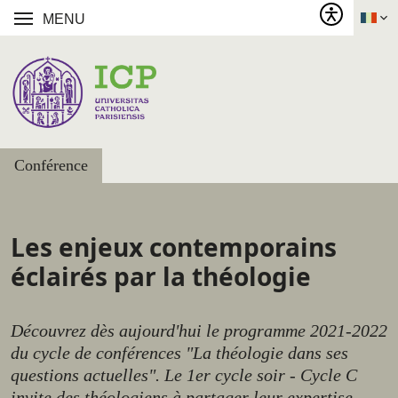
MENU
Conférence
Les enjeux contemporains
éclairés par la théologie
Découvrez dès aujourd'hui le programme 2021-2022
du cycle de conférences "La théologie dans ses
questions actuelles". Le 1er cycle soir - Cycle C
invite des théologiens à partager leur expertise.