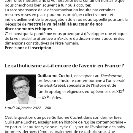
confronte mettent à nu la vulnérabilité de la condition humaine que
nous cherchons bien souvent à fuir ou à occulter.
La reconnaissance de la déshumanisation induite par certaines
mesures mises en place pour nous protéger collectivement et
individuellement de la propagation du virus nous rappelle pourtant la
nécessité de
mettre la vulnérabilité au cœur de nos
discernements éthiques
.
C’est ainsi que la pandémie nous provoque à développer une éthique
de la vulnérabilité attentive à n’exclure du discernement aucune des
dimensions constitutives de l’être humain.
Précisions et inscription
Le catholicisme a-t-il encore de l’avenir en France ?
Guillaume Cuchet
, enseignant au
Theologicum
,
professeur d'histoire contemporaine à l'université
Paris-Est-Créteil, spécialiste de l'histoire et de
e
l'anthropologie religieuses européennes des XIX
e
et XX
siècles.
Lundi 24 janvier 2022 | 20h
C’est la question que pose Guillaume Cuchet dans son dernier livre.
Guillaume Cuchet, enseignant en histoire de l’Église contemporaine –
en particulier au 1er cycle soir - cycle C – y scrute l’évolution des baby-
boomers, derniers témoins finalement de ce catholicisme. Une