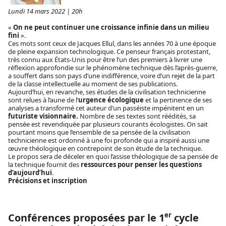
Lundi 14 mars 2022 | 20h
«
On ne peut continuer une croissance infinie dans un milieu
fini
».
Ces mots sont ceux de Jacques Ellul, dans les années 70 à une époque
de pleine expansion technologique. Ce penseur français protestant,
très connu aux États-Unis pour être l’un des premiers à livrer une
réflexion approfondie sur le phénomène technique dès l’après-guerre,
a souffert dans son pays d’une indifférence, voire d’un rejet de la part
de la classe intellectuelle au moment de ses publications.
Aujourd’hui, en revanche, ses études de la civilisation technicienne
sont relues à l’aune de l’
urgence écologique
et la pertinence de ses
analyses a transformé cet auteur d’un passéiste impénitent en un
futuriste visionnaire.
Nombre de ses textes sont réédités, sa
pensée est revendiquée par plusieurs courants écologistes. On sait
pourtant moins que l’ensemble de sa pensée de la civilisation
technicienne est ordonné à une foi profonde qui a inspiré aussi une
œuvre théologique en contrepoint de son étude de la technique.
Le propos sera de déceler en quoi l’assise théologique de sa pensée de
la technique fournit des
ressources pour penser les questions
d’aujourd’hui
.
Précisions et inscription
er
Conférences proposées par le 1
cycle