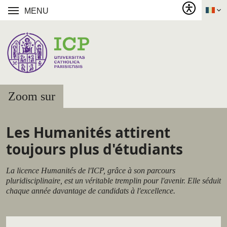
MENU
Zoom sur
Les Humanités attirent
toujours plus d'étudiants
La licence Humanités de l'ICP, grâce à son parcours
pluridisciplinaire, est un véritable tremplin pour l'avenir. Elle séduit
chaque année davantage de candidats à l'excellence.