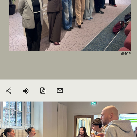
@ICP
Version PDF
Envoyer
Partager
par mail