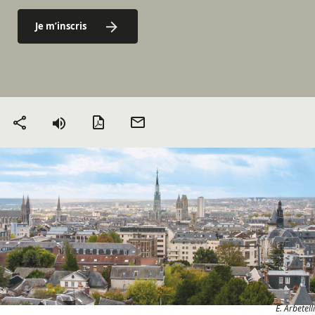
Je m’inscris
Version PDF
Envoyer
Partager
par mail
E. Arbetelli