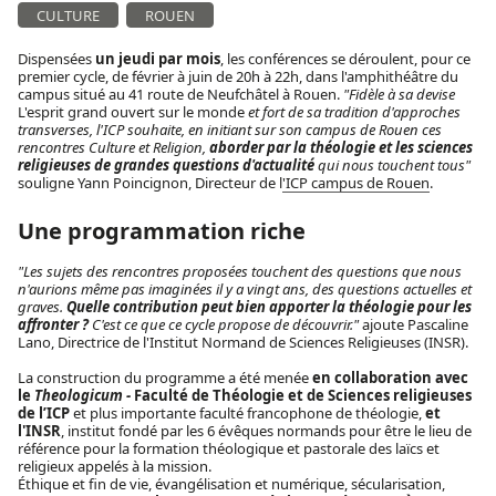
CULTURE
ROUEN
Dispensées
un jeudi par mois
, les conférences se déroulent, pour ce
premier cycle, de février à juin de 20h à 22h, dans l'amphithéâtre du
campus situé au 41 route de Neufchâtel à Rouen.
"Fidèle à sa devise
L'esprit grand ouvert sur le monde
et fort de sa tradition d'approches
transverses, l'ICP souhaite, en initiant sur son campus de Rouen ces
rencontres Culture et Religion,
aborder par la théologie et les sciences
religieuses de grandes questions d'actualité
qui nous touchent tous"
souligne Yann Poincignon, Directeur de l
'ICP campus de Rouen
.
Une programmation riche
"Les sujets des rencontres proposées touchent des questions que nous
n'aurions même pas imaginées il y a vingt ans, des questions actuelles et
graves.
Quelle contribution peut bien apporter la théologie pour les
affronter ?
C'est ce que ce cycle propose de découvrir."
ajoute Pascaline
Lano, Directrice de l'Institut Normand de Sciences Religieuses (INSR).
La construction du programme a été menée
en collaboration avec
le
Theologicum -
Faculté de Théologie et de Sciences religieuses
de l’ICP
et plus importante faculté francophone de théologie,
et
l'INSR
, institut fondé par les 6 évêques normands pour être le lieu de
référence pour la formation théologique et pastorale des laïcs et
religieux appelés à la mission.
Éthique et fin de vie, évangélisation et numérique, sécularisation,