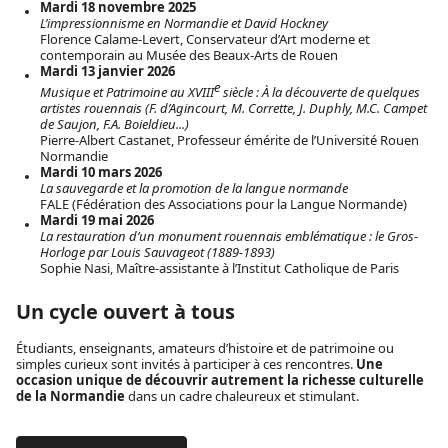
Mardi 18 novembre 2025
L’impressionnisme en Normandie et David Hockney
Florence Calame-Levert, Conservateur d’Art moderne et
contemporain au Musée des Beaux-Arts de Rouen
Mardi 13 janvier 2026
e
Musique et Patrimoine au XVIII
siècle : À la découverte de quelques
artistes rouennais (F. d’Agincourt, M. Corrette, J. Duphly, M.C. Campet
de Saujon, F.A. Boieldieu...)
Pierre-Albert Castanet, Professeur émérite de l’Université Rouen
Normandie
Mardi 10 mars 2026
La sauvegarde et la promotion de la langue normande
FALE (Fédération des Associations pour la Langue Normande)
Mardi 19 mai 2026
La restauration d’un monument rouennais emblématique : le Gros-
Horloge par Louis Sauvageot (1889-1893)
Sophie Nasi, Maître-assistante à l’Institut Catholique de Paris
Un cycle ouvert à tous
Étudiants, enseignants, amateurs d’histoire et de patrimoine ou
simples curieux sont invités à participer à ces rencontres.
Une
occasion unique de découvrir autrement la richesse culturelle
de la Normandie
dans un cadre chaleureux et stimulant.