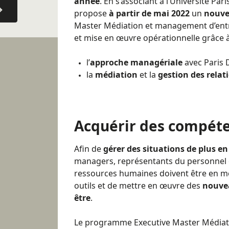
année
. En s’associant à l’Université Pari
propose
à partir de mai 2022
un
nouv
Master Médiation et management d’entr
et mise en œuvre opérationnelle grâce à
l’
approche managériale
avec Paris 
la
médiation
et la
gestion des rela
Acquérir des compéte
Afin de
gérer des situations de plus e
managers, représentants du personnel
ressources humaines doivent être en me
outils et de mettre en œuvre des
nouvea
être
.
Le programme Executive Master Média