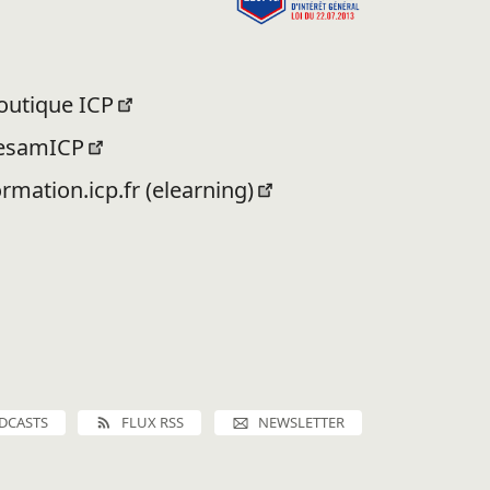
outique ICP
esamICP
ormation.icp.fr (elearning)
DCASTS
FLUX RSS
NEWSLETTER