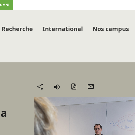
LUMNI
Recherche
International
Nos campus
Version
Envoyer
Partager
PDF
par
mail
la