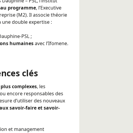
s Dauphine – PSL, l’institut
eau programme
, l’
Executive
eprise (M2)
. Il associe théorie
 une double expertise :
Dauphine-PSL ;
tions humaines
avec l’Ifomene.
nces clés
n plus complexes
, les
 ou encore responsables des
sure d’utiliser des nouveaux
ux savoir-faire et savoir-
tion et management