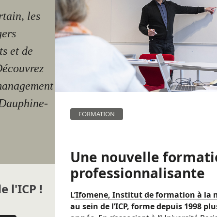
tain, les
gers
s et de
 Découvrez
 management
s Dauphine-
FORMATION
Une nouvelle formati
professionnalisante
e l'ICP !
L
’Ifomene, Institut de formation à la 
au sein de l’ICP, forme depuis 1998 pl