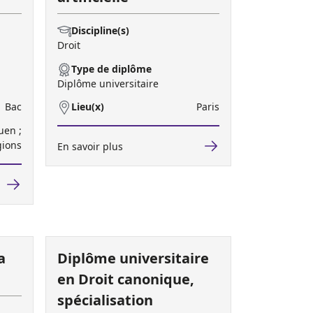
Discipline(s)
Droit
Type de diplôme
Diplôme universitaire
Bac
Lieu(x)
Paris
uen ;
gions
En savoir plus
a
Diplôme universitaire
en Droit canonique,
spécialisation