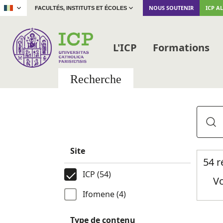
|
NOUS SOUTENIR
ICP A
FACULTÉS, INSTITUTS ET ÉCOLES
L'ICP
Formations
Recherche
Site
54 r
ICP (54)
Vo
Ifomene (4)
Type de contenu