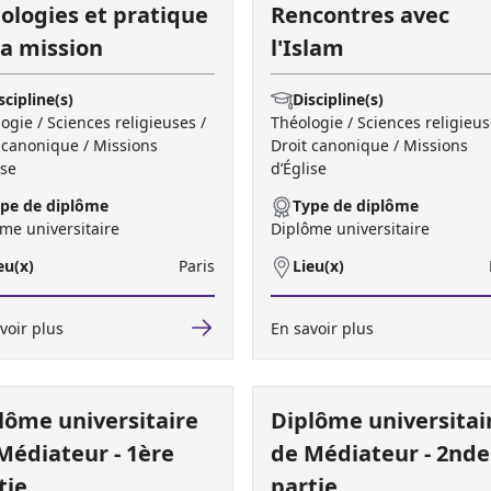
ologies et pratique
Rencontres avec
la mission
l'Islam
scipline(s)
Discipline(s)
ogie / Sciences religieuses /
Théologie / Sciences religieus
 canonique / Missions
Droit canonique / Missions
ise
d’Église
pe de diplôme
Type de diplôme
me universitaire
Diplôme universitaire
eu(x)
Paris
Lieu(x)
voir plus
En savoir plus
lôme universitaire
Diplôme universitai
Médiateur - 1ère
de Médiateur - 2nde
tie
partie