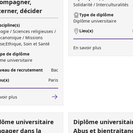
ompagner,
Solidarité / Interculturalités
cerner, décider
Type de diplôme
Diplôme universitaire
scipline(s)
Lieu(x)
ogie / Sciences religieuses /
 canonique / Missions
ise;Ethique, Soin et Santé
En savoir plus
pe de diplôme
me universitaire
veau de recrutement
Bac
eu(x)
Paris
voir plus
lôme universitaire
Diplôme universitai
ngager dans la
Abus et bientraitanc