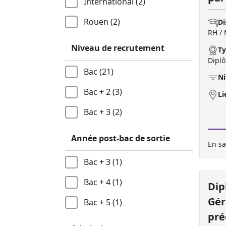
International (2)
Rouen (2)
Di
RH / 
Niveau de recrutement
Ty
Diplô
Bac (21)
Ni
Bac + 2 (3)
Li
Bac + 3 (2)
Année post-bac de sortie
En sa
Bac + 3 (1)
Bac + 4 (1)
Dip
Gér
Bac + 5 (1)
pré