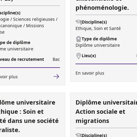
phénoménologie.
scipline(s)
ogie / Sciences religieuses /
Discipline(s)
 canonique / Missions
Ethique, Soin et Santé
ise
Type de diplôme
pe de diplôme
Diplôme universitaire
me universitaire
Lieu(x)
veau de recrutement
Bac
En savoir plus
voir plus
lôme universitaire
Diplôme universitai
thique : Soin et
Action sociale et
té dans une société
migrations
raliste.
Discipline(s)