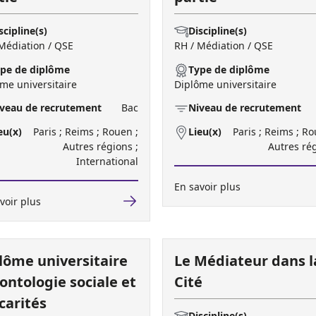
scipline(s)
Discipline(s)
Médiation / QSE
RH / Médiation / QSE
pe de diplôme
Type de diplôme
me universitaire
Diplôme universitaire
veau de recrutement
Bac
Niveau de recrutement
eu(x)
Paris ; Reims ; Rouen ;
Lieu(x)
Paris ; Reims ; Ro
Autres régions ;
Autres ré
International
En savoir plus
voir plus
lôme universitaire
Le Médiateur dans l
ontologie sociale et
Cité
carités
Discipline(s)