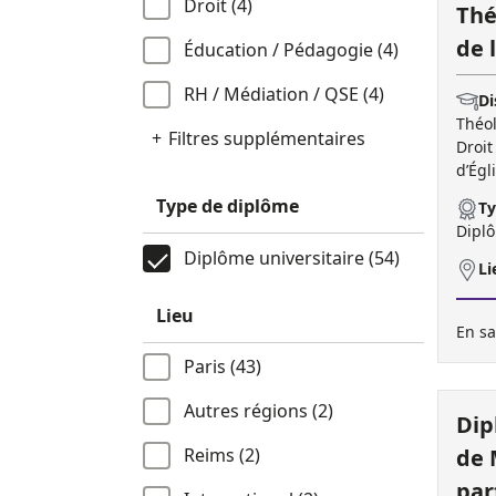
Droit (4)
Thé
de 
Éducation / Pédagogie (4)
RH / Médiation / QSE (4)
Di
Théol
Filtres supplémentaires
Droit
d’Égl
Type de diplôme
Ty
Diplô
Diplôme universitaire (54)
Li
Lieu
En sa
Paris (43)
Autres régions (2)
Dip
de 
Reims (2)
par