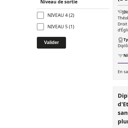
Niveau de sortie
Di
NIVEAU 4 (2)
Théol
Droit
NIVEAU 5 (1)
d’Égl
Ty
Valider
Diplô
Ni
En sa
Dip
d'E
san
plu