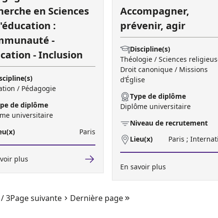
herche en Sciences
Accompagner,
l'éducation :
prévenir, agir
mmunauté -
Discipline(s)
cation - Inclusion
Théologie / Sciences religieus
Droit canonique / Missions
scipline(s)
d’Église
tion / Pédagogie
Type de diplôme
pe de diplôme
Diplôme universitaire
me universitaire
Niveau de recrutement
eu(x)
Paris
Lieu(x)
Paris ; Internat
voir plus
En savoir plus
/ 3
Page suivante
Dernière page