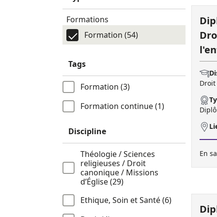
Dip
Formations
Dro
Formation (54)
l'e
Tags
Di
Droit
Formation (3)
Ty
Formation continue (1)
Diplô
Li
Discipline
Théologie / Sciences
En sa
religieuses / Droit
canonique / Missions
d’Église (29)
Ethique, Soin et Santé (6)
Dip