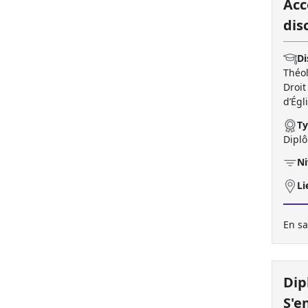
Acc
dis
Di
Théol
Droit
d’Égl
Ty
Diplô
Ni
Li
En sa
Dip
S'e