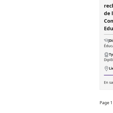
rec
de 
Co
Edu
Di
Éduca
Ty
Diplô
Li
En sa
Page 1 