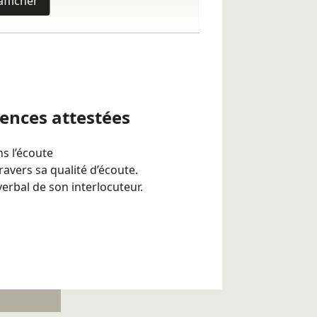
afficher
n en présentiel
l'écoute
écoute
tences attestées
elle
ns l’écoute
ravers sa qualité d’écoute.
verbal de son interlocuteur.
12h d'écoute soumises à la relecture
ntées par l’apprenant