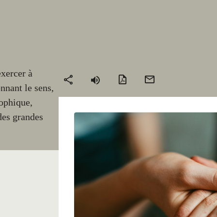
actions
exercer à
Version
Envoyer
Partager
nnant le sens,
PDF
par
sophique,
mail
des grandes