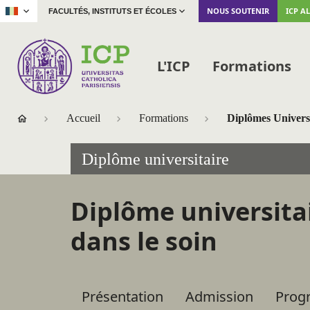
|
NOUS SOUTENIR
ICP A
FACULTÉS, INSTITUTS ET ÉCOLES
L'ICP
Formations
Accueil
Formations
Diplômes Univers
Diplôme universitaire
Diplôme universitai
dans le soin
Accéder
Présentation
Admission
Prog