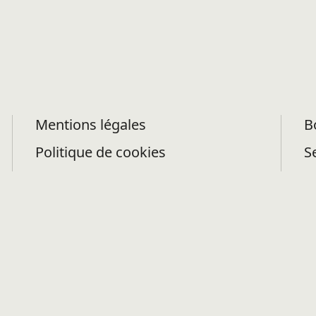
Carnet de bord
Présentation de l’itinéraire parcou
Rédaction d’un mémoire et souten
Mentions légales
B
Politique de cookies
S
Politique de confidentialité des
f
données
Déclaration d’accessibilité
FAQ
Flux RSS