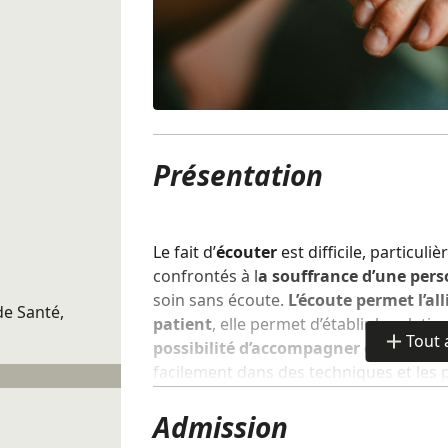
Présentation
Le fait d’
écouter
est difficile, particu
confrontés à l
a souffrance d’une per
soin sans écoute.
L’écoute permet l’all
 de Santé,
patient
, elle permet d’établir la relati
Tout 
possibilité d’accompagner et de soig
de
facilement dans des techniques et les 
détails
sentiment de maîtrise.
Admission
S’exercer à écouter nécessite un app