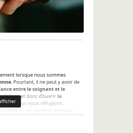
lièrement lorsque nous sommes
sonne
. Pourtant, il ne peut y avoir de
iance entre le soignant et le
on clinique et donc d’ouvrir
la
afficher
ner
. Or, nous nous réfugions
procédures, ce qui nous donne le
rentissage
: celui du sens de la