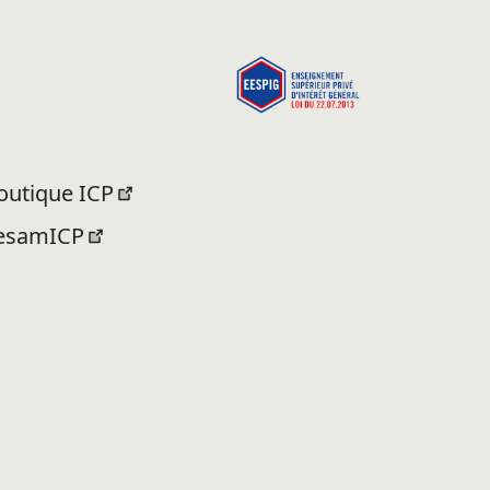
ru pendant la formation
ance de mémoire
outique ICP
esamICP
ormation.icp.fr (elearning)