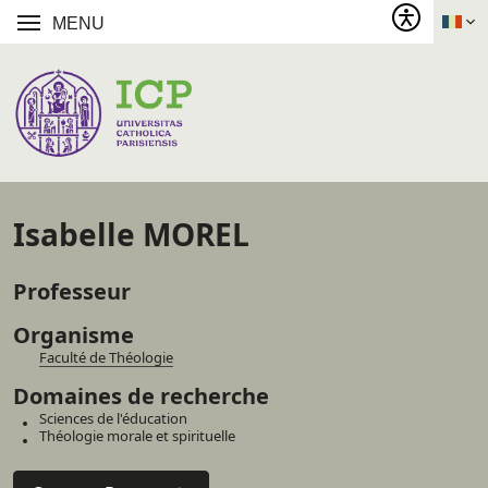
MENU
Isabelle MOREL
Professeur
Organisme
Faculté de Théologie
Domaines de recherche
Sciences de l'éducation
Théologie morale et spirituelle