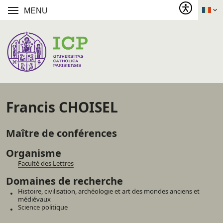
MENU
Francis CHOISEL
Maître de conférences
Organisme
Faculté des Lettres
Domaines de recherche
Histoire, civilisation, archéologie et art des mondes anciens et
médiévaux
Science politique