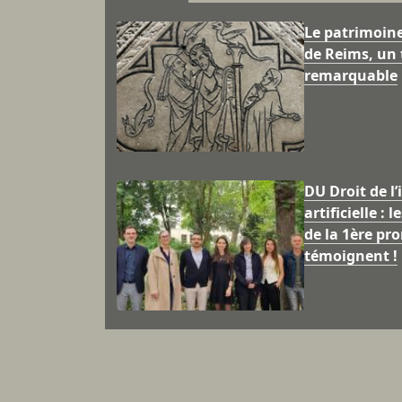
Le patrimoin
de Reims, un 
remarquable
DU Droit de l’
artificielle : 
de la 1ère pr
témoignent !