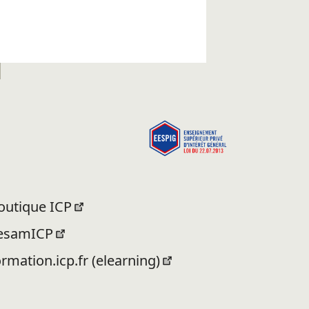
outique ICP
esamICP
ormation.icp.fr (elearning)