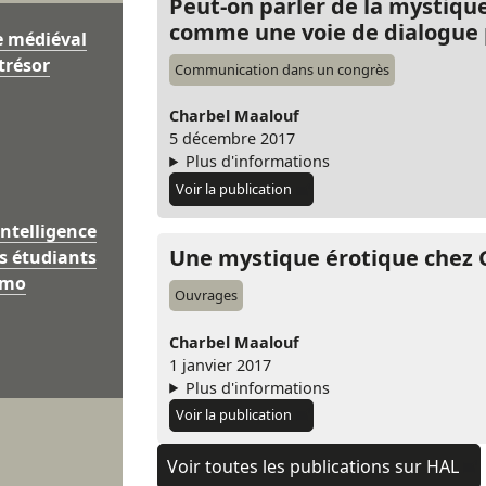
Peut-on parler de la mystique
comme une voie de dialogue 
e médiéval
trésor
Communication dans un congrès
Charbel Maalouf
5 décembre 2017
Plus d'informations
Voir la publication
intelligence
Une mystique érotique chez 
les étudiants
omo
Ouvrages
Charbel Maalouf
1 janvier 2017
Plus d'informations
Voir la publication
Voir toutes les publications sur HAL