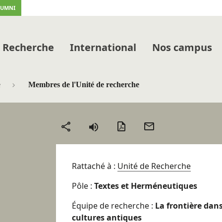
LUMNI
Recherche
International
Nos campus
e
Membres de l'Unité de recherche
Version
Envoyer
Partager
PDF
par
mail
Rattaché à :
Unité de Recherche
Pôle :
Textes et Herméneutiques
Équipe de recherche :
La frontière dans 
cultures antiques