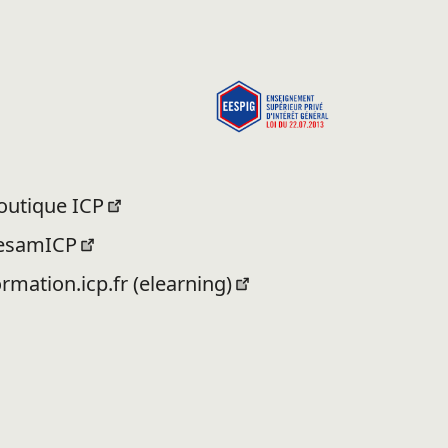
outique ICP
esamICP
ormation.icp.fr (elearning)