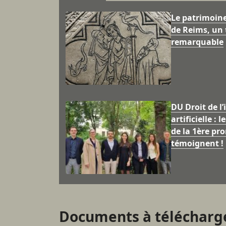
Le patrimoin
de Reims, un 
remarquable
DU Droit de l’
artificielle : 
de la 1ère pr
témoignent !
Documents à télécharg