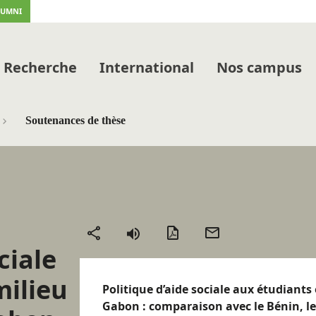
LUMNI
Recherche
International
Nos campus
Soutenances de thèse
Version
Envoyer
Partager
ciale
PDF
par
mail
milieu
Politique d’aide sociale aux étudiants
Gabon : comparaison avec le Bénin, le