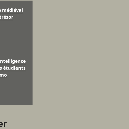
e médiéval
trésor
intelligence
les étudiants
omo
er