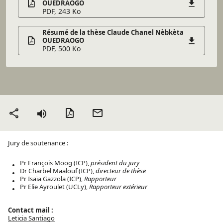
OUEDRAOGO
PDF, 243 Ko
Résumé de la thèse Claude Chanel Nèbkèta
OUEDRAOGO
PDF, 500 Ko
Version PDF
Envoyer
Partager
par mail
Jury de soutenance :
Pr François Moog (ICP),
président du jury
Dr Charbel Maalouf (ICP),
directeur de thèse
Pr Isaïa Gazzola (ICP),
Rapporteur
Pr Elie Ayroulet (UCLy),
Rapporteur extérieur
Contact mail :
Leticia Santiago