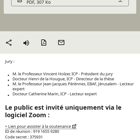
PDF, 307 Ko
Version PDF
Envoyer
Partager
par mail
Jury :
M. le Professeur Vincent Holzer, ICP - Président du jury
Docteur Henri de la Hougue, ICP - Directeur de la thèse
M. le Professeur Jean-Jacques Pérènnes, EBAF, Jérusalem - Lecteur
expert
Docteur Catherine Marin, ICP - Lecteur expert
Le public est invité uniquement via le
logiciel Zoom :
> Lien pour assister à la soutenance
ID de réunion : 919 1655 9280
Code secret : 375931